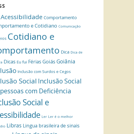
GS
Acessibilidade
Comportamento
portamento e Cotidiano
Comunicação
Cotidiano e
eios
omportamento
Dica
Dica de
Goiânia
Dicas
Férias
Goiás
Eu fui
ra
clusão
Inclusão com Surdos e Cegos
clusão Social
Inclusão Social
 pessoas com Deficiência
clusão Social e
essibilidade
Ler
Ler é o melhor
Libras
Lingua brasileira de sinais
dio