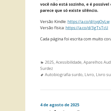
você não está sozinho, e é possíve
parece que só existe silêncio.
Versão Kindle:
https://a.co/d/cyqOyLw
Versão física:
https://a.co/d/3gTsTcU
Cada página foi escrita com muito co
Categories:
2025
,
Acessibilidade
,
Aparelhos Audi
Surdez
Tags:
Autobiografia surdo
,
Livro
,
Livro s
4 de agosto de 2025