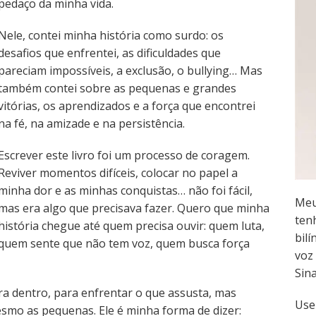
pedaço da minha vida.
Nele, contei minha história como surdo: os
desafios que enfrentei, as dificuldades que
pareciam impossíveis, a exclusão, o bullying… Mas
também contei sobre as pequenas e grandes
vitórias, os aprendizados e a força que encontrei
na fé, na amizade e na persistência.
Escrever este livro foi um processo de coragem.
Reviver momentos difíceis, colocar no papel a
minha dor e as minhas conquistas… não foi fácil,
Meu
mas era algo que precisava fazer. Quero que minha
ten
história chegue até quem precisa ouvir: quem luta,
bilí
quem sente que não tem voz, quem busca força
voz 
Sin
ara dentro, para enfrentar o que assusta, mas
Use
esmo as pequenas. Ele é minha forma de dizer: