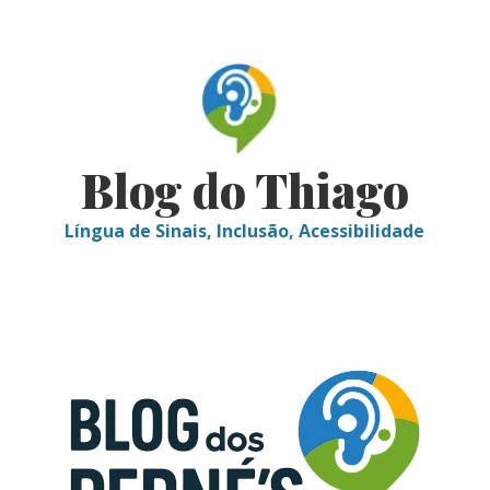
Skip
to
content
Blog do Thiago
Língua de Sinais, Inclusão, Acessibilidade