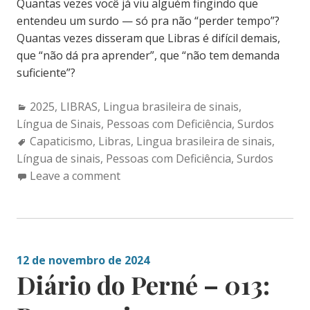
Quantas vezes você já viu alguém fingindo que
entendeu um surdo — só pra não “perder tempo”?
Quantas vezes disseram que Libras é difícil demais,
que “não dá pra aprender”, que “não tem demanda
suficiente”?
Categories:
2025
,
LIBRAS
,
Lingua brasileira de sinais
,
Língua de Sinais
,
Pessoas com Deficiência
,
Surdos
Tags:
Capaticismo
,
Libras
,
Lingua brasileira de sinais
,
Língua de sinais
,
Pessoas com Deficiência
,
Surdos
Leave a comment
12 de novembro de 2024
Diário do Perné – 013: