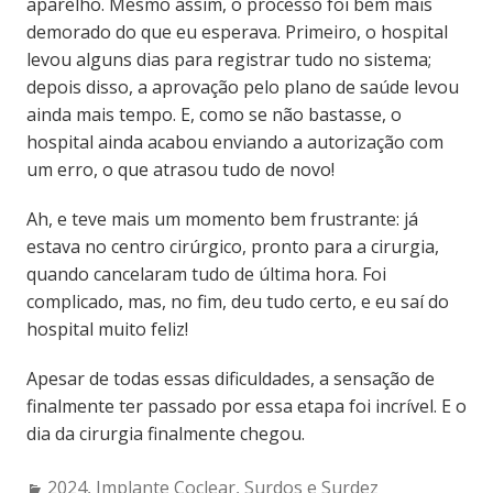
aparelho. Mesmo assim, o processo foi bem mais
demorado do que eu esperava. Primeiro, o hospital
levou alguns dias para registrar tudo no sistema;
depois disso, a aprovação pelo plano de saúde levou
ainda mais tempo. E, como se não bastasse, o
hospital ainda acabou enviando a autorização com
um erro, o que atrasou tudo de novo!
Ah, e teve mais um momento bem frustrante: já
estava no centro cirúrgico, pronto para a cirurgia,
quando cancelaram tudo de última hora. Foi
complicado, mas, no fim, deu tudo certo, e eu saí do
hospital muito feliz!
Apesar de todas essas dificuldades, a sensação de
finalmente ter passado por essa etapa foi incrível. E o
dia da cirurgia finalmente chegou.
Categories:
2024
,
Implante Coclear
,
Surdos e Surdez