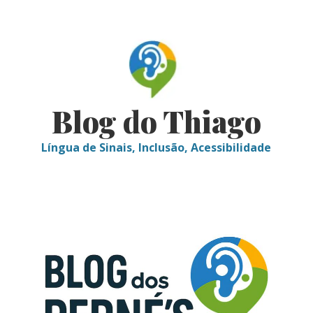
Skip
to
content
Blog do Thiago
Língua de Sinais, Inclusão, Acessibilidade