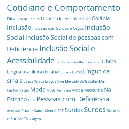
Cotidiano e Comportamento
Goiânia
Dicas
Férias
Goiás
Dica
Eu fui
Dica de Leitura
Inclusão
Inclusão
Inclusão com Surdos e Cegos
Social
Inclusão Social de pessoas com
Inclusão Social e
Deficiência
Acessibilidade
Libras
Ler
Ler é o melhor remédio
Língua de
Lingua brasileira de sinais
Livros
Livro
sinais
Mini
Língua Viva
Língua Falada
Mercado de Trabalho
Moda
Na
Moda Masculina
Fashionistas
Moda Feminina
Pessoas com Deficiência
Estrada
PCD
Surdos
Surdez
Surdos
Saúde
Saúde Mental
SBT
Reflexão
e Surdez
TV
Viagem