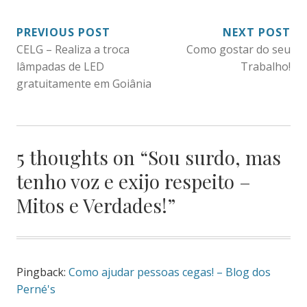
NAVEGAÇÃO
PREVIOUS POST
NEXT POST
CELG – Realiza a troca
Como gostar do seu
DE
lâmpadas de LED
Trabalho!
POST
gratuitamente em Goiânia
5 thoughts on “
Sou surdo, mas
tenho voz e exijo respeito –
Mitos e Verdades!
”
Pingback:
Como ajudar pessoas cegas! – Blog dos
Perné's