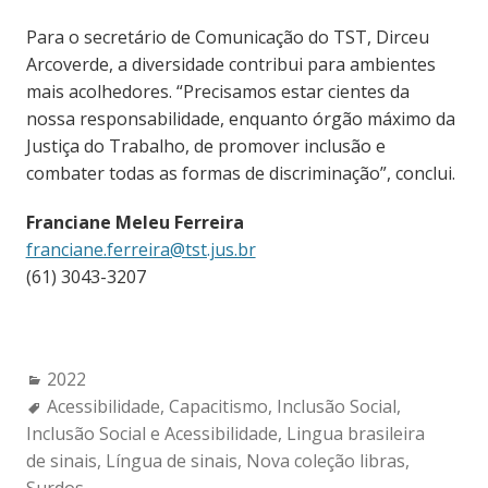
Para o secretário de Comunicação do TST, Dirceu
Arcoverde, a diversidade contribui para ambientes
mais acolhedores. “Precisamos estar cientes da
nossa responsabilidade, enquanto órgão máximo da
Justiça do Trabalho, de promover inclusão e
combater todas as formas de discriminação”, conclui.
Franciane Meleu Ferreira
franciane.ferreira@tst.jus.br
(61) 3043-3207
Categories:
2022
Tags:
Acessibilidade
,
Capacitismo
,
Inclusão Social
,
Inclusão Social e Acessibilidade
,
Lingua brasileira
de sinais
,
Língua de sinais
,
Nova coleção libras
,