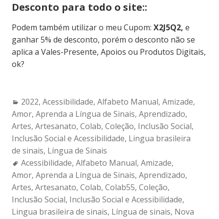
Desconto para todo o site::
Podem também utilizar o meu Cupom:
X2J5Q2,
e
ganhar 5% de desconto, porém o desconto não se
aplica a Vales-Presente, Apoios ou Produtos Digitais,
ok?
Categories:
2022
,
Acessibilidade
,
Alfabeto Manual
,
Amizade
,
Amor
,
Aprenda a Língua de Sinais
,
Aprendizado
,
Artes
,
Artesanato
,
Colab
,
Coleção
,
Inclusão Social
,
Inclusão Social e Acessibilidade
,
Lingua brasileira
de sinais
,
Língua de Sinais
Tags:
Acessibilidade
,
Alfabeto Manual
,
Amizade
,
Amor
,
Aprenda a Língua de Sinais
,
Aprendizado
,
Artes
,
Artesanato
,
Colab
,
Colab55
,
Coleção
,
Inclusão Social
,
Inclusão Social e Acessibilidade
,
Lingua brasileira de sinais
,
Língua de sinais
,
Nova