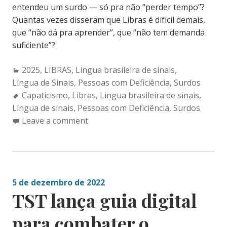
entendeu um surdo — só pra não “perder tempo”?
Quantas vezes disseram que Libras é difícil demais,
que “não dá pra aprender”, que “não tem demanda
suficiente”?
Categories:
2025
,
LIBRAS
,
Lingua brasileira de sinais
,
Língua de Sinais
,
Pessoas com Deficiência
,
Surdos
Tags:
Capaticismo
,
Libras
,
Lingua brasileira de sinais
,
Língua de sinais
,
Pessoas com Deficiência
,
Surdos
Leave a comment
5 de dezembro de 2022
TST lança guia digital
para combater o