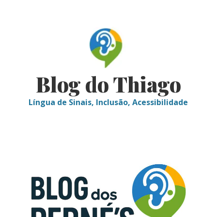
Skip
to
content
Blog do Thiago
Língua de Sinais, Inclusão, Acessibilidade