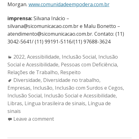
Morgan.
www.comunidadeempodera.com.br
imprensa:
Silvana Inácio –
silvana@sicomunicacao.com.br e Malu Bonetto –
atendimento@sicomunicacao.com.br. Contato: (11)
3042-5641/ (11) 99191-5116/(11) 97688-3624
Categories:
2022
,
Acessibilidade
,
Inclusão Social
,
Inclusão
Social e Acessibilidade
,
Pessoas com Deficiência
,
Relações de Trabalho
,
Respeito
Tags:
Diversidade
,
Diversidade no trabalho
,
Empresas
,
Inclusão
,
Inclusão com Surdos e Cegos
,
Inclusão Social
,
Inclusão Social e Acessibilidade
,
Libras
,
Lingua brasileira de sinais
,
Língua de
sinais
Leave a comment