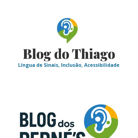
Skip
to
content
Blog do Thiago
Língua de Sinais, Inclusão, Acessibilidade