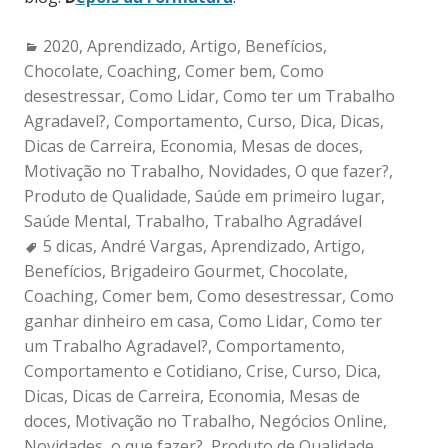
Categories:
2020
,
Aprendizado
,
Artigo
,
Benefícios
,
Chocolate
,
Coaching
,
Comer bem
,
Como
desestressar
,
Como Lidar
,
Como ter um Trabalho
Agradavel?
,
Comportamento
,
Curso
,
Dica
,
Dicas
,
Dicas de Carreira
,
Economia
,
Mesas de doces
,
Motivação no Trabalho
,
Novidades
,
O que fazer?
,
Produto de Qualidade
,
Saúde em primeiro lugar
,
Saúde Mental
,
Trabalho
,
Trabalho Agradável
Tags:
5 dicas
,
André Vargas
,
Aprendizado
,
Artigo
,
Benefícios
,
Brigadeiro Gourmet
,
Chocolate
,
Coaching
,
Comer bem
,
Como desestressar
,
Como
ganhar dinheiro em casa
,
Como Lidar
,
Como ter
um Trabalho Agradavel?
,
Comportamento
,
Comportamento e Cotidiano
,
Crise
,
Curso
,
Dica
,
Dicas
,
Dicas de Carreira
,
Economia
,
Mesas de
doces
,
Motivação no Trabalho
,
Negócios Online
,
Novidades
,
o que fazer?
,
Produto de Qualidade
,