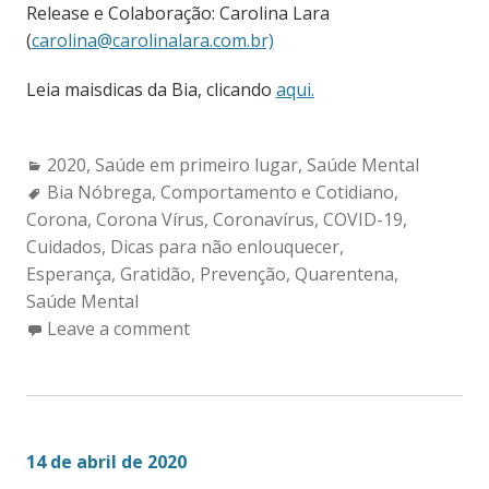
Release e Colaboração: Carolina Lara
(
carolina@carolinalara.com.br)
Leia maisdicas da Bia, clicando
aqui.
Categories:
2020
,
Saúde em primeiro lugar
,
Saúde Mental
Tags:
Bia Nóbrega
,
Comportamento e Cotidiano
,
Corona
,
Corona Vírus
,
Coronavírus
,
COVID-19
,
Cuidados
,
Dicas para não enlouquecer
,
Esperança
,
Gratidão
,
Prevenção
,
Quarentena
,
Saúde Mental
Leave a comment
14 de abril de 2020