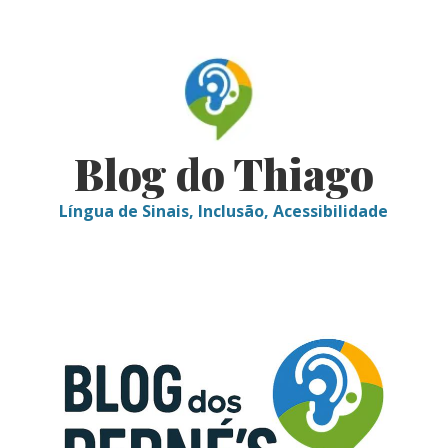
Skip
to
content
Blog do Thiago
Língua de Sinais, Inclusão, Acessibilidade