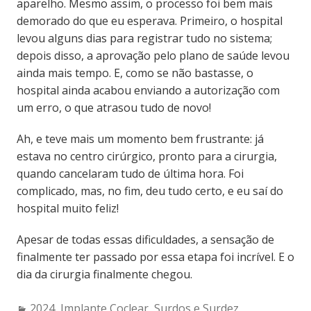
aparelho. Mesmo assim, o processo foi bem mais
demorado do que eu esperava. Primeiro, o hospital
levou alguns dias para registrar tudo no sistema;
depois disso, a aprovação pelo plano de saúde levou
ainda mais tempo. E, como se não bastasse, o
hospital ainda acabou enviando a autorização com
um erro, o que atrasou tudo de novo!
Ah, e teve mais um momento bem frustrante: já
estava no centro cirúrgico, pronto para a cirurgia,
quando cancelaram tudo de última hora. Foi
complicado, mas, no fim, deu tudo certo, e eu saí do
hospital muito feliz!
Apesar de todas essas dificuldades, a sensação de
finalmente ter passado por essa etapa foi incrível. E o
dia da cirurgia finalmente chegou.
Categories:
2024
,
Implante Coclear
,
Surdos e Surdez