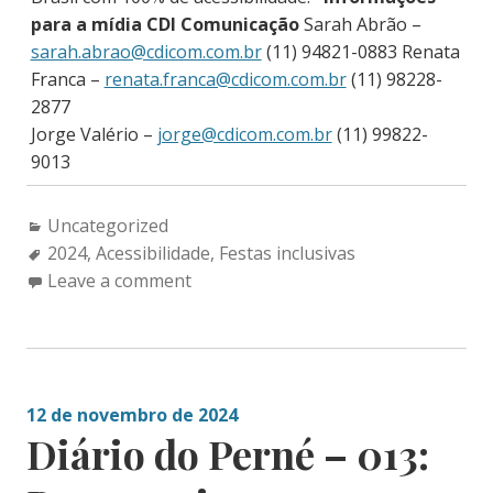
para a mídia
CDI Comunicação
Sarah Abrão –
sarah.abrao@cdicom.com.br
(11) 94821-0883 Renata
Franca –
renata.franca@cdicom.com.br
(11) 98228-
2877
Jorge Valério –
jorge@cdicom.com.br
(11) 99822-
9013
Categories:
Uncategorized
Tags:
2024
,
Acessibilidade
,
Festas inclusivas
Leave a comment
12 de novembro de 2024
Diário do Perné – 013: