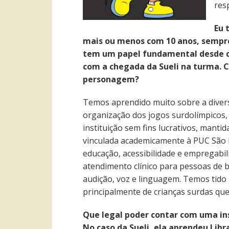
res
Eu 
mais ou menos com 10 anos, sempre 
tem um papel fundamental desde cr
com a chegada da Sueli na turma. C
personagem?
Temos aprendido muito sobre a diver
organização dos jogos surdolímpicos,
instituição sem fins lucrativos, manti
vinculada academicamente à PUC São P
educação, acessibilidade e empregabil
atendimento clínico para pessoas de 
audição, voz e linguagem. Temos tido
principalmente de crianças surdas que
Que legal poder contar com uma ins
No caso da Sueli, ela aprendeu Lib