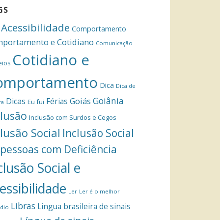
GS
Acessibilidade
Comportamento
portamento e Cotidiano
Comunicação
Cotidiano e
eios
omportamento
Dica
Dica de
Goiânia
Dicas
Férias
Goiás
Eu fui
ra
clusão
Inclusão com Surdos e Cegos
clusão Social
Inclusão Social
 pessoas com Deficiência
clusão Social e
essibilidade
Ler
Ler é o melhor
Libras
Lingua brasileira de sinais
dio