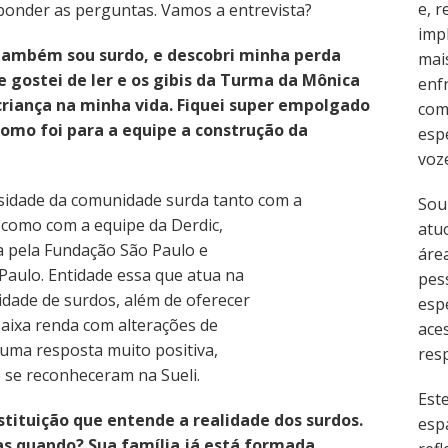
e, 
ponder as perguntas. Vamos a entrevista?
imp
também sou surdo, e descobri minha perda
mai
gostei de ler e os gibis da Turma da Mônica
enf
iança na minha vida. Fiquei super empolgado
com
omo foi para a equipe a construção da
esp
voz
sidade da comunidade surda tanto com a
Sou
 como com a equipe da Derdic,
atu
da pela Fundação São Paulo e
área
aulo. Entidade essa que atua na
pes
idade de surdos, além de oferecer
esp
baixa renda com alterações de
ace
 uma resposta muito positiva,
resp
 se reconheceram na Sueli.
Est
tituição que entende a realidade dos surdos.
esp
ras quando? Sua família já está formada,