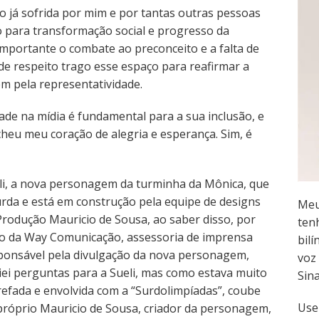
o já sofrida por mim e por tantas outras pessoas
o para transformação social e progresso da
importante o combate ao preconceito e a falta de
de respeito trago esse espaço para reafirmar a
m pela representatividade.
ade na mídia é fundamental para a sua inclusão, e
eu meu coração de alegria e esperança. Sim, é
li, a nova personagem da turminha da Mônica, que
urda e está em construção pela equipe de designs
Meu
Produção Mauricio de Sousa, ao saber disso, por
ten
o da Way Comunicação, assessoria de imprensa
bilí
ponsável pela divulgação da nova personagem,
voz 
iei perguntas para a Sueli, mas como estava muito
Sin
refada e envolvida com a “Surdolimpíadas”, coube
Use
próprio Mauricio de Sousa, criador da personagem,