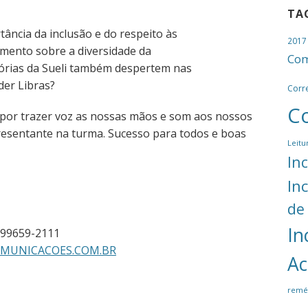
TA
ncia da inclusão e do respeito às
2017
imento sobre a diversidade da
Com
órias da Sueli também despertem nas
der Libras?
Corr
C
 por trazer voz as nossas mãos e som aos nossos
presentante na turma. Sucesso para todos e boas
Leitu
In
In
de
In
) 99659-2111
MUNICACOES.COM.BR
Ac
remé