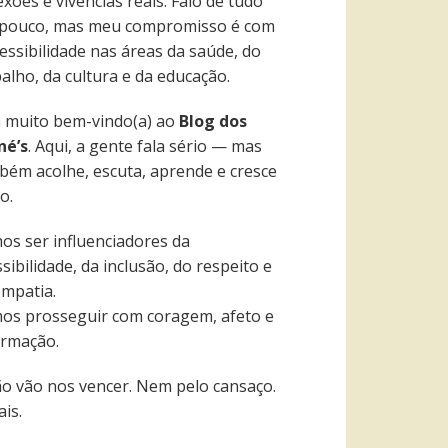
exões e vivências reais. Falo de tudo
pouco, mas meu compromisso é com
essibilidade nas áreas da saúde, do
alho, da cultura e da educação.
a muito bem-vindo(a) ao
Blog dos
né’s
. Aqui, a gente fala sério — mas
bém acolhe, escuta, aprende e cresce
o.
os ser influenciadores da
sibilidade, da inclusão, do respeito e
empatia.
os prosseguir com coragem, afeto e
ormação.
ão vão nos vencer. Nem pelo cansaço.
is.