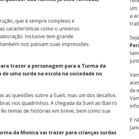
refl
um 
a ac
trução, que é sempre complexo e
trab
as características como o universo
laboração. Inclusive tem grande
Sej
ue também nos passam suas impressões
Per
tam
junt
 para trazer a personagem para a Turma da
 de uma surda na escola na sociedade no
Vam
aces
da 
as as questões sobre a Sueli, mas um dos desafios
Vam
bras nos quadrinhos. A chegada da Sueli ao Bairro
inf
erão temas de histórias em breve, bem como sua
E n
Jama
rma da Monica vai trazer para crianças surdas