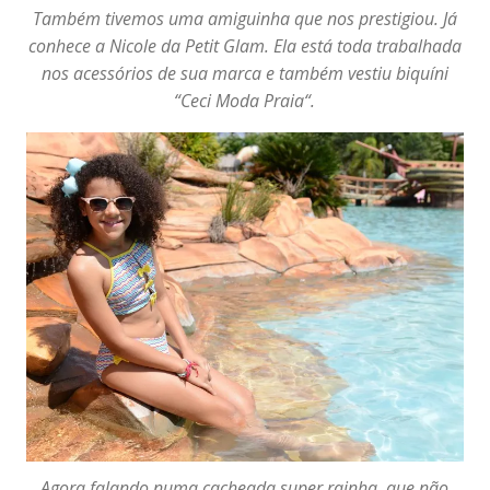
Também tivemos uma amiguinha que nos prestigiou. Já
conhece a Nicole da
Petit Glam
. Ela está toda trabalhada
nos acessórios de sua marca e também vestiu biquíni
“
Ceci Moda Praia
“.
Agora falando numa cacheada super rainha, que não