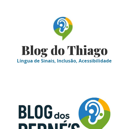
Skip
to
content
Blog do Thiago
Língua de Sinais, Inclusão, Acessibilidade