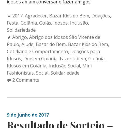
idosos amam conversar e fazer amigos.
Categories:
2017
,
Agradecer
,
Bazar Kids do Bem
,
Doações
,
Festa
,
Goiânia
,
Goiás
,
Idosos
,
Inclusão
,
Solidariedade
Tags:
Abrigo
,
Abrigo dos Idosos São Vicente de
Paulo
,
Ajude
,
Bazar do Bem
,
Bazar Kids do Bem
,
Cotidiano e Comportamento
,
Doações para
Idosos
,
Doe em Goiânia
,
Fazer o bem
,
Goiânia
,
Idosos em Goiânia
,
Inclusão Social
,
Mini
Fashionistas
,
Social
,
Solidariedade
2 Comments
9 de junho de 2017
Resultado de Sorteio –