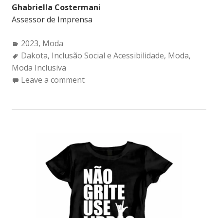
Ghabriella Costermani
Assessor de Imprensa
Categories:
2023
,
Moda
Tags:
Dakota
,
Inclusão Social e Acessibilidade
,
Moda
,
Moda Inclusiva
Leave a comment