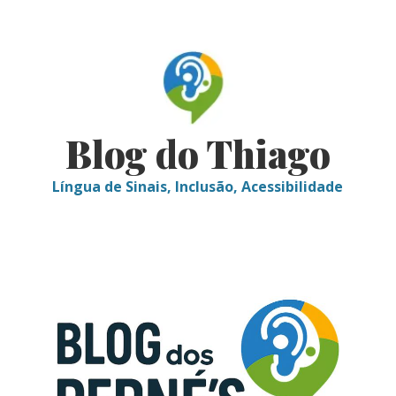
Skip
to
content
Blog do Thiago
Língua de Sinais, Inclusão, Acessibilidade