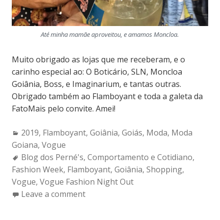
Até minha mamãe aproveitou, e amamos Moncloa.
Muito obrigado as lojas que me receberam, e o
carinho especial ao: O Boticário, SLN, Moncloa
Goiânia, Boss, e Imaginarium, e tantas outras.
Obrigado também ao Flamboyant e toda a galeta da
FatoMais pelo convite. Amei!
Categories:
2019
,
Flamboyant
,
Goiânia
,
Goiás
,
Moda
,
Moda
Goiana
,
Vogue
Tags:
Blog dos Perné's
,
Comportamento e Cotidiano
,
Fashion Week
,
Flamboyant
,
Goiânia
,
Shopping
,
Vogue
,
Vogue Fashion Night Out
Leave a comment