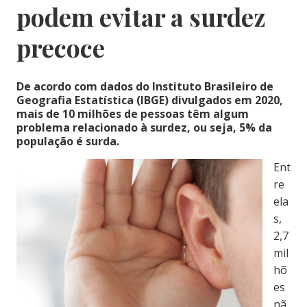
podem evitar a surdez
precoce
De
acordo com dados do Instituto Brasileiro de
Geografia Estatística (IBGE) divulgados em 2020,
mais de 10 milhões de pessoas têm algum
problema relacionado à surdez, ou seja, 5% da
população é surda.
Ent
re
ela
s,
2,7
mil
hõ
es
nã