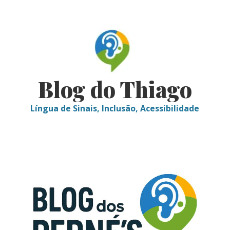
Skip
to
content
Blog do Thiago
Língua de Sinais, Inclusão, Acessibilidade