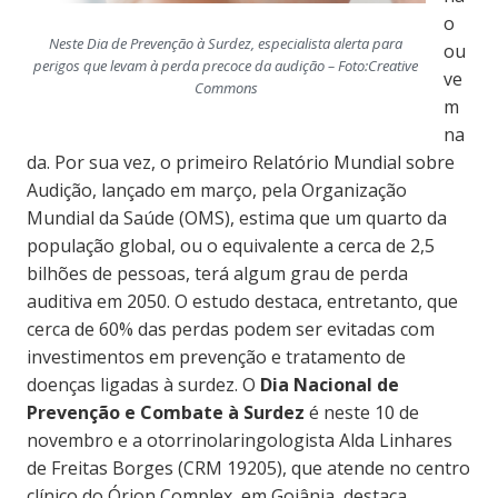
o
Neste Dia de Prevenção à Surdez, especialista alerta para
ou
perigos que levam à perda precoce da audição – Foto:
Creative
ve
Commons
m
na
da. Por sua vez, o primeiro Relatório Mundial sobre
Audição, lançado em março, pela Organização
Mundial da Saúde (OMS), estima que um quarto da
população global, ou o equivalente a cerca de 2,5
bilhões de pessoas, terá algum grau de perda
auditiva em 2050. O estudo destaca, entretanto, que
cerca de 60% das perdas podem ser evitadas com
investimentos em prevenção e tratamento de
doenças ligadas à surdez. O
Dia Nacional de
Prevenção e Combate à Surdez
é neste 10 de
novembro e a otorrinolaringologista Alda Linhares
de Freitas Borges (CRM 19205), que atende no centro
clínico do Órion Complex, em Goiânia, destaca