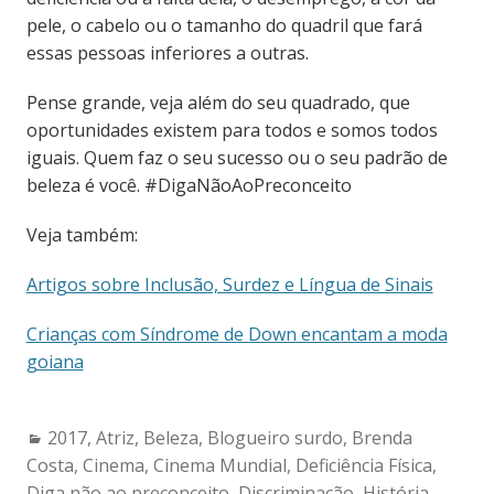
pele, o cabelo ou o tamanho do quadril que fará
essas pessoas inferiores a outras.
Pense grande, veja além do seu quadrado, que
oportunidades existem para todos e somos todos
iguais. Quem faz o seu sucesso ou o seu padrão de
beleza é você. #DigaNãoAoPreconceito
Veja também:
Artigos sobre Inclusão, Surdez e Língua de Sinais
Crianças com Síndrome de Down encantam a moda
goiana
Categories:
2017
,
Atriz
,
Beleza
,
Blogueiro surdo
,
Brenda
Costa
,
Cinema
,
Cinema Mundial
,
Deficiência Física
,
Diga não ao preconceito
,
Discriminação
,
História
,