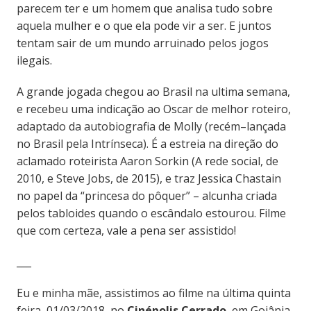
parecem ter e um homem que analisa tudo sobre
aquela mulher e o que ela pode vir a ser.
E juntos
tentam sair de um mundo arruinado pelos jogos
ilegais.
A grande jogada chegou ao Brasil na ultima semana,
e recebeu uma indicação ao Oscar de melhor roteiro,
adaptado da autobiografia de Molly (recém–lançada
no Brasil pela Intrínseca). É a estreia na direção do
aclamado roteirista Aaron Sorkin (A rede social, de
2010, e Steve Jobs, de 2015), e traz Jessica Chastain
no papel da “princesa do pôquer” – alcunha criada
pelos tabloides quando o escândalo estourou. Filme
que com certeza, vale a pena ser assistido!
___
Eu e minha mãe, assistimos ao filme na última quinta
feira, 01/03/2018, no
Cinépolis Cerrado
, em Goiânia,