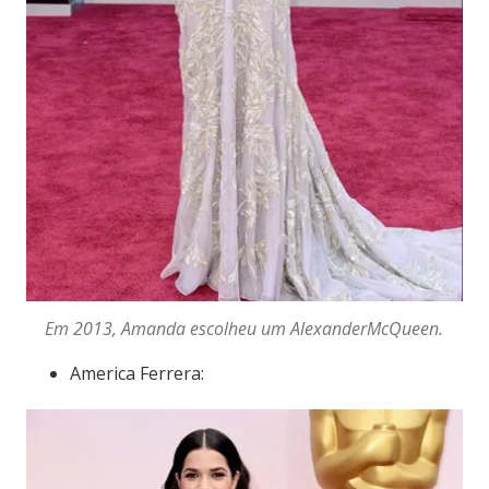
Em 2013, Amanda escolheu um AlexanderMcQueen.
America Ferrera: