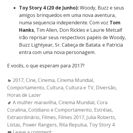
Toy Story 4 (20 de Junho):
Woody, Buzz e seus
amigos brinquedos em uma nova aventura,
numa sequencia independente. Com voz
Tom
Hanks
, Tim Allen, Don Rickles e Laurie Metcalf
irão reprisar seus respectivos papéis de Woody,
Buzz Lightyear, Sr. Cabeça de Batata. e Patricia
entra com uma nova personagem.
E vocês, o que esperam para 2017?
Categories:
2017
,
Cine
,
Cinema
,
Cinema Mundial
,
Comportamento
,
Cultura
,
Cultura e TV
,
Diversão
,
Horas de Lazer
Tags:
A mulher maravilha
,
Cinema Mundial
,
Cora
Coralina
,
Cotidiano e Comportamento
,
Estréias
,
Extraordinário
,
Filmes
,
Filmes 2017
,
Julia Roberts
,
Listas
,
Power Rangers
,
Rita Repulsa
,
Toy Story 4
Leave a comment