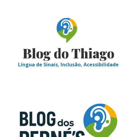
Skip
to
content
Blog do Thiago
Língua de Sinais, Inclusão, Acessibilidade