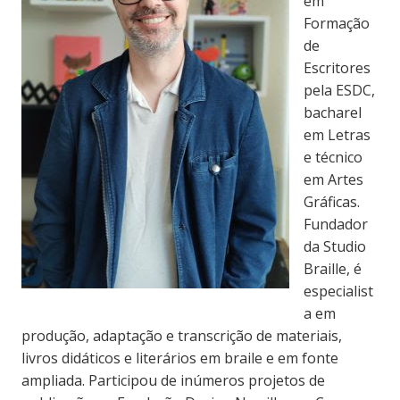
em
Formação
de
Escritores
pela ESDC,
bacharel
em Letras
e técnico
em Artes
Gráficas.
Fundador
da Studio
Braille, é
especialist
a em
produção, adaptação e transcrição de materiais,
livros didáticos e literários em braile e em fonte
ampliada. Participou de inúmeros projetos de