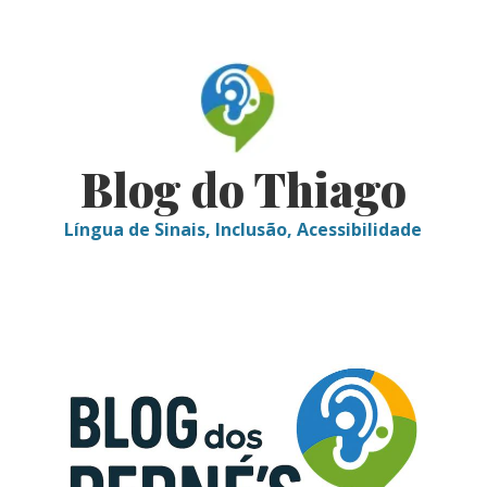
Skip
to
content
Blog do Thiago
Língua de Sinais, Inclusão, Acessibilidade