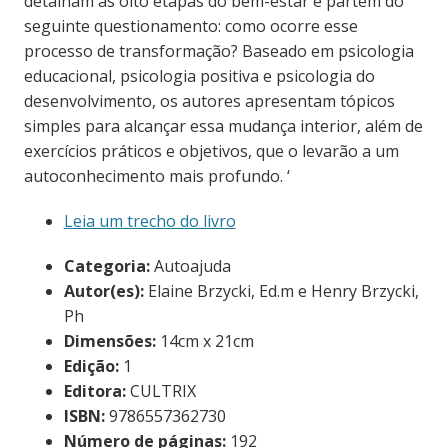
detalham as oito etapas do bem-estar e partem do
seguinte questionamento: como ocorre esse
processo de transformação? Baseado em psicologia
educacional, psicologia positiva e psicologia do
desenvolvimento, os autores apresentam tópicos
simples para alcançar essa mudança interior, além de
exercícios práticos e objetivos, que o levarão a um
autoconhecimento mais profundo. ‘
Leia um trecho do livro
Categoria:
Autoajuda
Autor(es):
Elaine Brzycki, Ed.m e Henry Brzycki,
Ph
Dimensões:
14cm x 21cm
Edição:
1
Editora:
CULTRIX
ISBN:
9786557362730
Número de páginas:
192