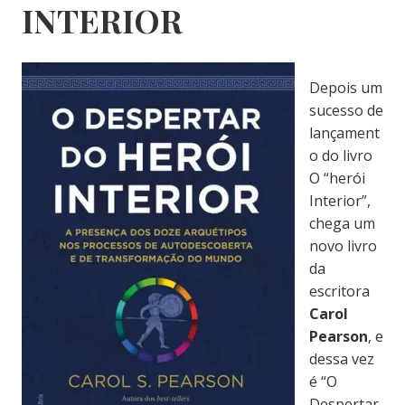
INTERIOR
Depois um
sucesso de
lançament
o do livro
O “herói
Interior”,
chega um
novo livro
da
escritora
Carol
Pearson
, e
dessa vez
é “O
Despertar