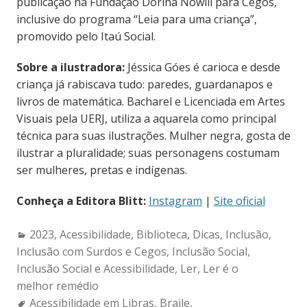
publicação na Fundação Dorina Nowill para Cegos,
inclusive do programa “Leia para uma criança”,
promovido pelo Itaú Social.
Sobre a ilustradora:
Jéssica Góes é carioca e desde
criança já rabiscava tudo: paredes, guardanapos e
livros de matemática. Bacharel e Licenciada em Artes
Visuais pela UERJ, utiliza a aquarela como principal
técnica para suas ilustrações. Mulher negra, gosta de
ilustrar a pluralidade; suas personagens costumam
ser mulheres, pretas e indígenas.
Conheça a Editora Blitt:
Instagram
|
Site oficial
Categories:
2023
,
Acessibilidade
,
Biblioteca
,
Dicas
,
Inclusão
,
Inclusão com Surdos e Cegos
,
Inclusão Social
,
Inclusão Social e Acessibilidade
,
Ler
,
Ler é o
melhor remédio
Tags:
Acessibilidade em Libras
,
Braile
,