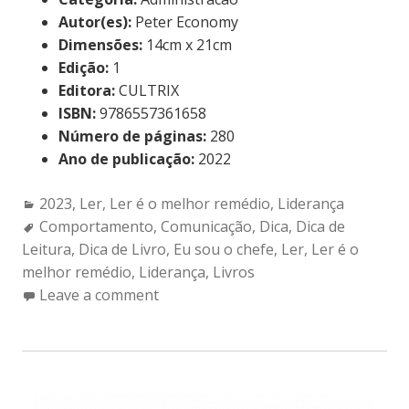
Autor(es):
Peter Economy
Dimensões:
14cm x 21cm
Edição:
1
Editora:
CULTRIX
ISBN:
9786557361658
Número de páginas:
280
Ano de publicação:
2022
Categories:
2023
,
Ler
,
Ler é o melhor remédio
,
Liderança
Tags:
Comportamento
,
Comunicação
,
Dica
,
Dica de
Leitura
,
Dica de Livro
,
Eu sou o chefe
,
Ler
,
Ler é o
melhor remédio
,
Liderança
,
Livros
Leave a comment