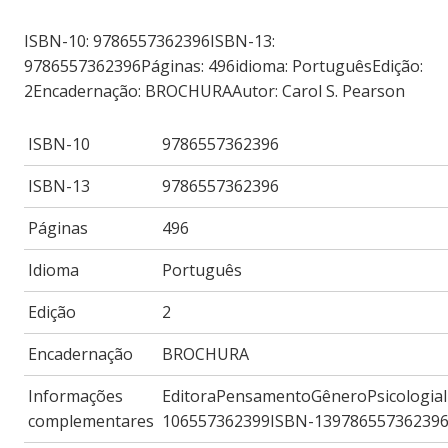
ISBN-10: 9786557362396ISBN-13:
9786557362396Páginas: 496idioma: PortuguêsEdição:
2Encadernação: BROCHURAAutor: Carol S. Pearson
ISBN-10
9786557362396
ISBN-13
9786557362396
Páginas
496
Idioma
Português
Edição
2
Encadernação
BROCHURA
Informações
EditoraPensamentoGêneroPsicologia
complementares
106557362399ISBN-13978655736239