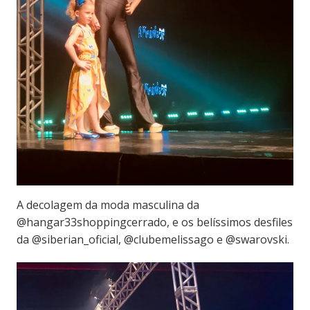
A decolagem da moda masculina da
@hangar33shoppingcerrado, e os belíssimos desfiles
da @siberian_oficial, @clubemelissago e @swarovski.