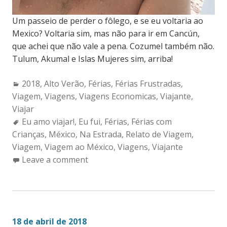
Um passeio de perder o fôlego, e se eu voltaria ao
Mexico? Voltaria sim, mas não para ir em Cancún,
que achei que não vale a pena. Cozumel também não.
Tulum, Akumal e Islas Mujeres sim, arriba!
Categories:
2018
,
Alto Verão
,
Férias
,
Férias Frustradas
,
Viagem
,
Viagens
,
Viagens Economicas
,
Viajante
,
Viajar
Tags:
Eu amo viajar!
,
Eu fui
,
Férias
,
Férias com
Crianças
,
México
,
Na Estrada
,
Relato de Viagem
,
Viagem
,
Viagem ao México
,
Viagens
,
Viajante
Leave a comment
18 de abril de 2018