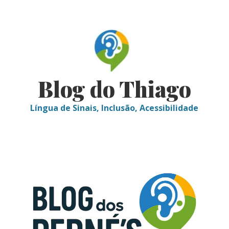
Skip
to
content
Blog do Thiago
Língua de Sinais, Inclusão, Acessibilidade