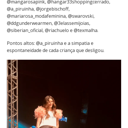
@mangarosapink, @hangar33shoppingcerrado,
@a_piruinha, @jorgebischoff,
@mariarosa_modafeminina, @swarovski,
@ddgunderwearmen, @3elassemijoias,
@siberian_oficial, @riachuelo e @texmalha.
Pontos altos: @a_piruinha e a simpatia e
espontaneidade de cada criança que desligou.