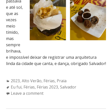
passava
u
e até sol,
m
a
que as
m
vezes
o
meio
r
tímido,
!
mas
sempre
brihava,
e impossível deixar de registrar uma arquitetura
linda da cidade que canta, e dança, obrigado Salvador!
Categories:
2023
,
Alto Verão
,
Férias
,
Praia
Tags:
Eu fui
,
Férias
,
Férias 2023
,
Salvador
Leave a comment