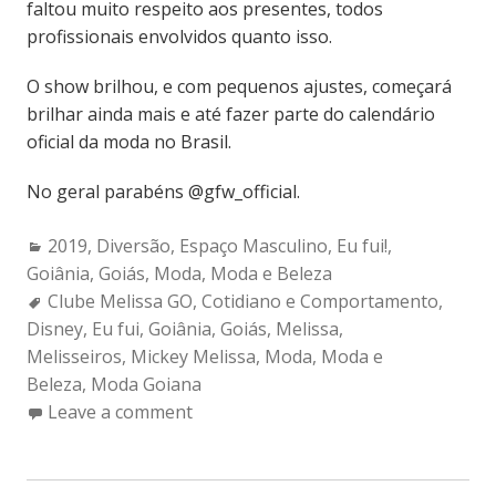
faltou muito respeito aos presentes, todos
profissionais envolvidos quanto isso.
O show brilhou, e com pequenos ajustes, começará
brilhar ainda mais e até fazer parte do calendário
oficial da moda no Brasil.
No geral parabéns @gfw_official.
Categories:
2019
,
Diversão
,
Espaço Masculino
,
Eu fui!
,
Goiânia
,
Goiás
,
Moda
,
Moda e Beleza
Tags:
Clube Melissa GO
,
Cotidiano e Comportamento
,
Disney
,
Eu fui
,
Goiânia
,
Goiás
,
Melissa
,
Melisseiros
,
Mickey Melissa
,
Moda
,
Moda e
Beleza
,
Moda Goiana
Leave a comment