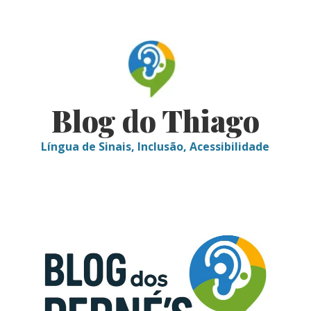
Skip
to
content
Blog do Thiago
Língua de Sinais, Inclusão, Acessibilidade