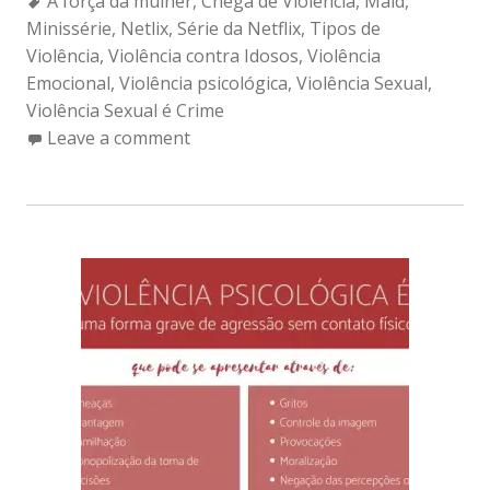
Tags:
A força da mulher
,
Chega de Violência
,
Maid
,
Minissérie
,
Netlix
,
Série da Netflix
,
Tipos de
Violência
,
Violência contra Idosos
,
Violência
Emocional
,
Violência psicológica
,
Violência Sexual
,
Violência Sexual é Crime
Leave a comment