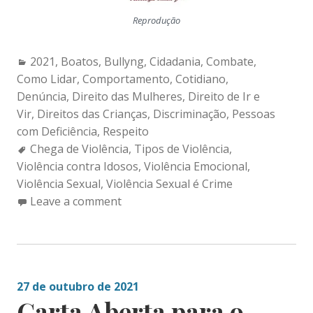
Reprodução
Categories:
2021
,
Boatos
,
Bullyng
,
Cidadania
,
Combate
,
Como Lidar
,
Comportamento
,
Cotidiano
,
Denúncia
,
Direito das Mulheres
,
Direito de Ir e
Vir
,
Direitos das Crianças
,
Discriminação
,
Pessoas
com Deficiência
,
Respeito
Tags:
Chega de Violência
,
Tipos de Violência
,
Violência contra Idosos
,
Violência Emocional
,
Violência Sexual
,
Violência Sexual é Crime
Leave a comment
27 de outubro de 2021
Carta Aberta para o