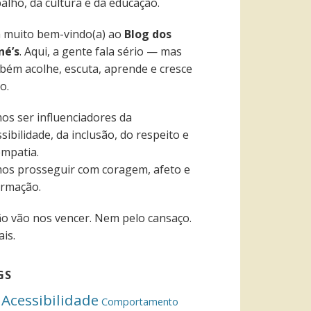
alho, da cultura e da educação.
a muito bem-vindo(a) ao
Blog dos
né’s
. Aqui, a gente fala sério — mas
bém acolhe, escuta, aprende e cresce
o.
os ser influenciadores da
sibilidade, da inclusão, do respeito e
empatia.
os prosseguir com coragem, afeto e
ormação.
ão vão nos vencer. Nem pelo cansaço.
is.
GS
Acessibilidade
Comportamento