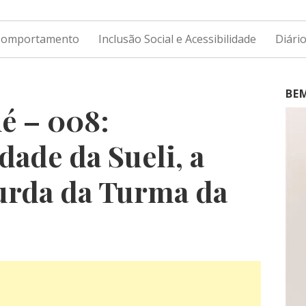
 Comportamento
Inclusão Social e Acessibilidade
Diári
BE
é – 008:
dade da Sueli, a
urda da Turma da