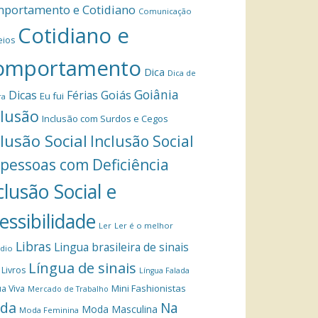
portamento e Cotidiano
Comunicação
Cotidiano e
eios
omportamento
Dica
Dica de
Goiânia
Dicas
Férias
Goiás
Eu fui
ra
clusão
Inclusão com Surdos e Cegos
clusão Social
Inclusão Social
 pessoas com Deficiência
clusão Social e
essibilidade
Ler
Ler é o melhor
Libras
Lingua brasileira de sinais
dio
Língua de sinais
Livros
Língua Falada
Mini Fashionistas
a Viva
Mercado de Trabalho
da
Na
Moda Masculina
Moda Feminina