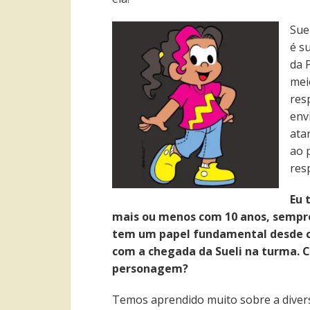
Sue
é s
da 
mei
res
env
ata
ao 
res
Eu 
mais ou menos com 10 anos, sempre 
tem um papel fundamental desde cr
com a chegada da Sueli na turma. C
personagem?
Temos aprendido muito sobre a diver