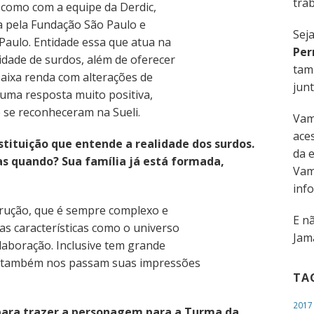
trab
 como com a equipe da Derdic,
da pela Fundação São Paulo e
Sej
aulo. Entidade essa que atua na
Per
idade de surdos, além de oferecer
tam
baixa renda com alterações de
junt
 uma resposta muito positiva,
 se reconheceram na Sueli.
Vam
aces
tituição que entende a realidade dos surdos.
da 
ras quando? Sua família já está formada,
Vam
inf
trução, que é sempre complexo e
E n
as características como o universo
Jama
laboração. Inclusive tem grande
ue também nos passam suas impressões
TA
2017
 para trazer a personagem para a Turma da