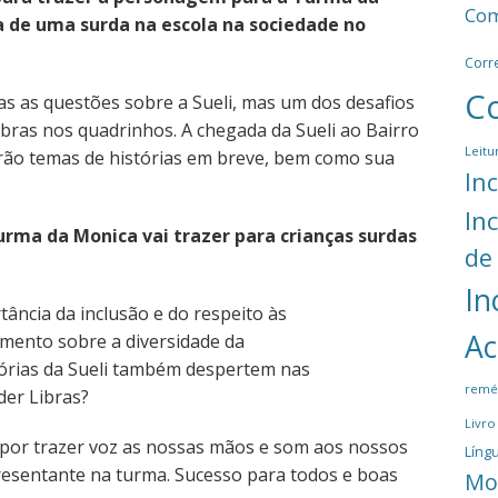
Com
 de uma surda na escola na sociedade no
Corr
C
as as questões sobre a Sueli, mas um dos desafios
bras nos quadrinhos. A chegada da Sueli ao Bairro
Leitu
erão temas de histórias em breve, bem como sua
In
In
rma da Monica vai trazer para crianças surdas
de
In
ncia da inclusão e do respeito às
Ac
imento sobre a diversidade da
órias da Sueli também despertem nas
remé
der Libras?
Livro
 por trazer voz as nossas mãos e som aos nossos
Língu
presentante na turma. Sucesso para todos e boas
Mo