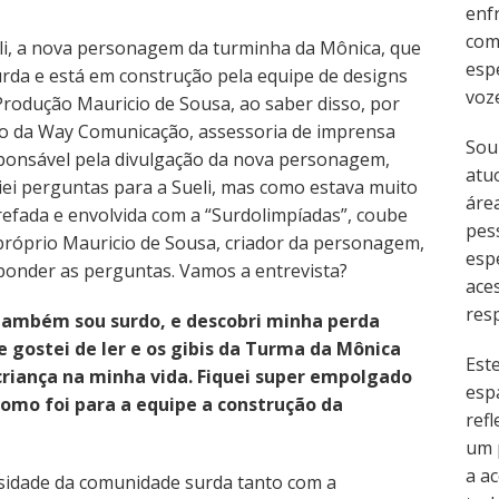
enf
com
li, a nova personagem da turminha da Mônica, que
esp
urda e está em construção pela equipe de designs
voz
Produção Mauricio de Sousa, ao saber disso, por
o da Way Comunicação, assessoria de imprensa
Sou
ponsável pela divulgação da nova personagem,
atu
iei perguntas para a Sueli, mas como estava muito
área
refada e envolvida com a “Surdolimpíadas”, coube
pes
próprio Mauricio de Sousa, criador da personagem,
esp
ponder as perguntas. Vamos a entrevista?
ace
resp
também sou surdo, e descobri minha perda
gostei de ler e os gibis da Turma da Mônica
Est
iança na minha vida. Fiquei super empolgado
esp
omo foi para a equipe a construção da
refl
um 
a ac
sidade da comunidade surda tanto com a