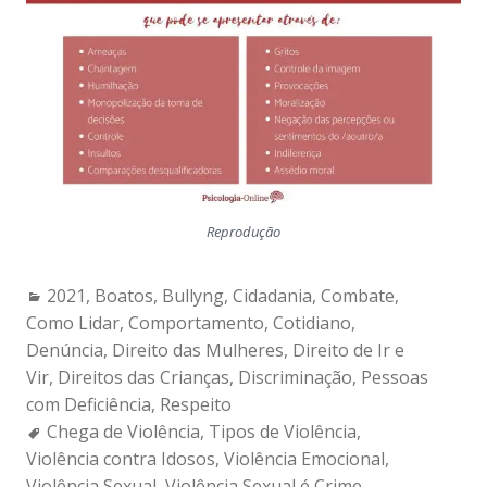
Reprodução
Categories:
2021
,
Boatos
,
Bullyng
,
Cidadania
,
Combate
,
Como Lidar
,
Comportamento
,
Cotidiano
,
Denúncia
,
Direito das Mulheres
,
Direito de Ir e
Vir
,
Direitos das Crianças
,
Discriminação
,
Pessoas
com Deficiência
,
Respeito
Tags:
Chega de Violência
,
Tipos de Violência
,
Violência contra Idosos
,
Violência Emocional
,
Violência Sexual
,
Violência Sexual é Crime