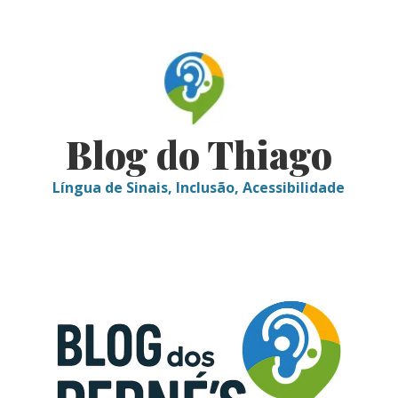
Skip
to
content
Blog do Thiago
Língua de Sinais, Inclusão, Acessibilidade