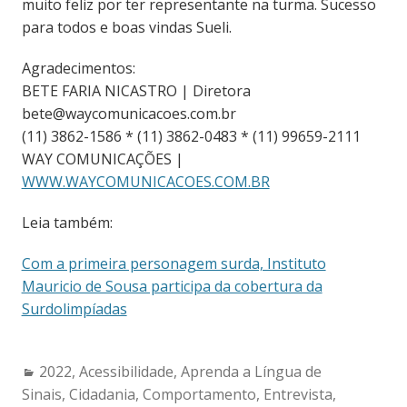
muito feliz por ter representante na turma. Sucesso
para todos e boas vindas Sueli.
Agradecimentos:
BETE FARIA NICASTRO | Diretora
bete@waycomunicacoes.com.br
(11) 3862-1586 * (11) 3862-0483 * (11) 99659-2111
WAY COMUNICAÇÕES |
WWW.WAYCOMUNICACOES.COM.BR
Leia também:
Com a primeira personagem surda, Instituto
Mauricio de Sousa participa da cobertura da
Surdolimpíadas
Categories:
2022
,
Acessibilidade
,
Aprenda a Língua de
Sinais
,
Cidadania
,
Comportamento
,
Entrevista
,