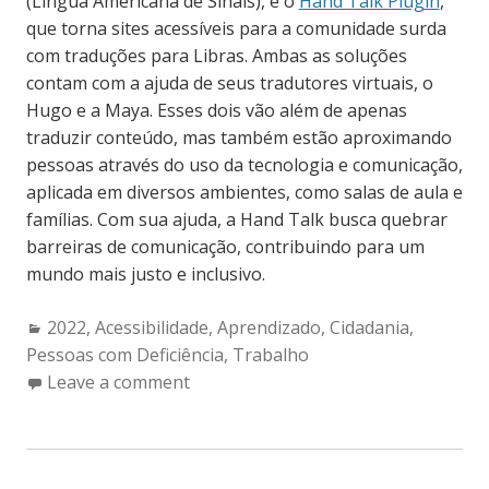
(Língua Americana de Sinais), e o
Hand Talk Plugin
,
que torna sites acessíveis para a comunidade surda
com traduções para Libras. Ambas as soluções
contam com a ajuda de seus tradutores virtuais, o
Hugo e a Maya. Esses dois vão além de apenas
traduzir conteúdo, mas também estão aproximando
pessoas através do uso da tecnologia e comunicação,
aplicada em diversos ambientes, como salas de aula e
famílias. Com sua ajuda, a Hand Talk busca quebrar
barreiras de comunicação, contribuindo para um
mundo mais justo e inclusivo.
Categories:
2022
,
Acessibilidade
,
Aprendizado
,
Cidadania
,
Pessoas com Deficiência
,
Trabalho
Leave a comment