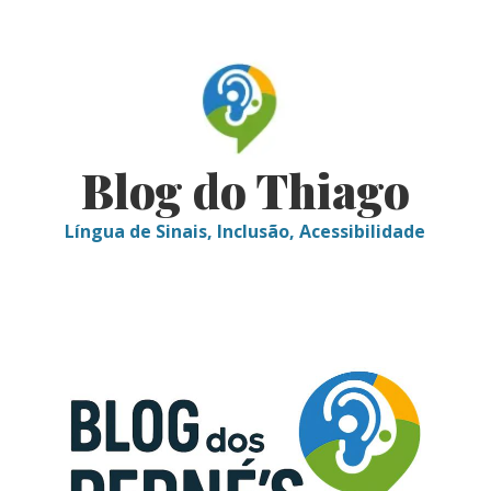
Skip
to
content
Blog do Thiago
Língua de Sinais, Inclusão, Acessibilidade