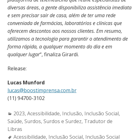
diversas áreas
,
a gente disponibiliza assistência imediata
e sem precisar sair de casa, além de ter uma rede
conveniada de farmácias, laboratórios e clínicas que
oferecem descontos aos nossos clientes. Em resumo,
utilizamos a tecnologia para garantir o atendimento de
forma rápida, a qualquer momento do dia e em
qualquer lugar
“, finaliza Girardi.
Release:
Lucas Munford
lucas@boostimprensa.com.br
(11) 94700-3102
Categories:
2023
,
Acessibilidade
,
Inclusão
,
Inclusão Social
,
Saúde
,
Surdos
,
Surdos e Surdez
,
Tradutor de
Libras
Tags:
Acessibilidade
,
Inclusão Social
,
Inclusão Social