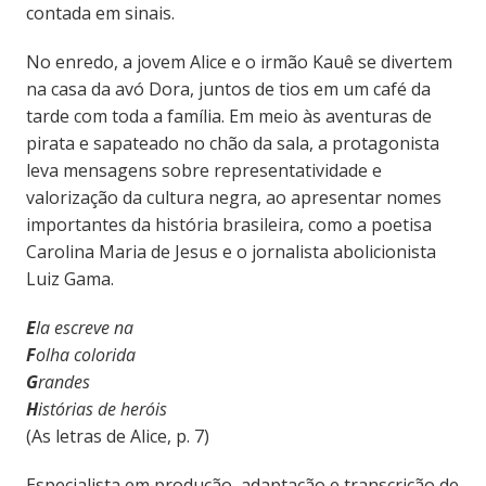
contada em sinais.
No enredo, a jovem Alice e o irmão Kauê se divertem
na casa da avó Dora, juntos de tios em um café da
tarde com toda a família. Em meio às aventuras de
pirata e sapateado no chão da sala, a protagonista
leva mensagens sobre representatividade e
valorização da cultura negra, ao apresentar nomes
importantes da história brasileira, como a poetisa
Carolina Maria de Jesus e o jornalista abolicionista
Luiz Gama.
E
la escreve na
F
olha colorida
G
randes
H
istórias de heróis
(As letras de Alice, p. 7)
Especialista em produção, adaptação e transcrição de