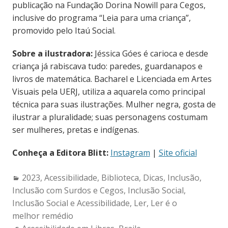
publicação na Fundação Dorina Nowill para Cegos,
inclusive do programa “Leia para uma criança”,
promovido pelo Itaú Social.
Sobre a ilustradora:
Jéssica Góes é carioca e desde
criança já rabiscava tudo: paredes, guardanapos e
livros de matemática. Bacharel e Licenciada em Artes
Visuais pela UERJ, utiliza a aquarela como principal
técnica para suas ilustrações. Mulher negra, gosta de
ilustrar a pluralidade; suas personagens costumam
ser mulheres, pretas e indígenas.
Conheça a Editora Blitt:
Instagram
|
Site oficial
Categories:
2023
,
Acessibilidade
,
Biblioteca
,
Dicas
,
Inclusão
,
Inclusão com Surdos e Cegos
,
Inclusão Social
,
Inclusão Social e Acessibilidade
,
Ler
,
Ler é o
melhor remédio
Tags: