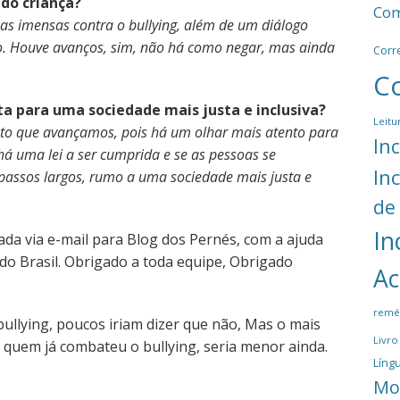
do criança?
Com
as imensas contra o bullying, além de um diálogo
do. Houve avanços, sim, não há como negar, mas ainda
Corr
C
lta para uma sociedade mais justa e inclusiva?
Leitu
nto que avançamos, pois há um olhar mais atento para
In
 há uma lei a ser cumprida e se as pessoas se
In
passos largos, rumo a uma sociedade mais justa e
de
In
 dada via e-mail para Blog dos Pernés, com a ajuda
do Brasil. Obrigado a toda equipe, Obrigado
Ac
remé
ullying, poucos iriam dizer que não, Mas o mais
Livro
quem já combateu o bullying, seria menor ainda.
Língu
Mo