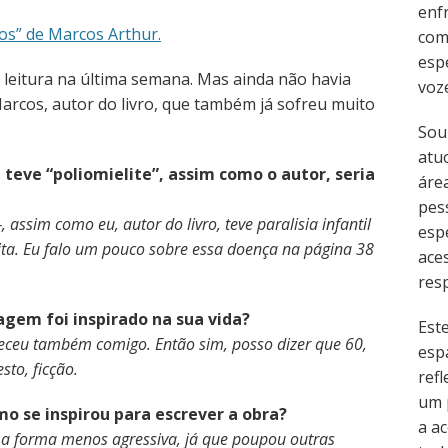
enf
tos” de Marcos Arthur.
com
esp
a leitura na última semana. Mas ainda não havia
voz
arcos, autor do livro, que também já sofreu muito
Sou
atu
e teve “poliomielite”, assim como o autor, seria
área
pes
sim como eu, autor do livro, teve paralisia infantil
esp
reita. Eu falo um pouco sobre essa doença na página 38
ace
resp
gem foi inspirado na sua vida?
Est
ceu também comigo. Então sim, posso dizer que 60,
esp
esto, ficção.
refl
um 
mo se inspirou para escrever a obra?
a ac
ma forma menos agressiva, já que poupou outras