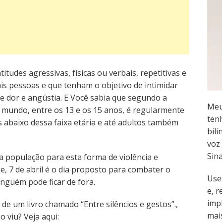
itudes agressivas, físicas ou verbais, repetitivas e
is pessoas e que tenham o objetivo de intimidar
e dor e angústia. E Você sabia que segundo a
Meu
 mundo, entre os 13 e os 15 anos, é regularmente
ten
as abaixo dessa faixa etária e até adultos também
bilí
voz 
Sin
 a população para esta forma de violência e
e, 7 de abril é o dia proposto para combater o
Use
ninguém pode ficar de fora.
e, 
imp
 de um livro chamado “Entre silêncios e gestos”.,
mai
 viu? Veja aqui: