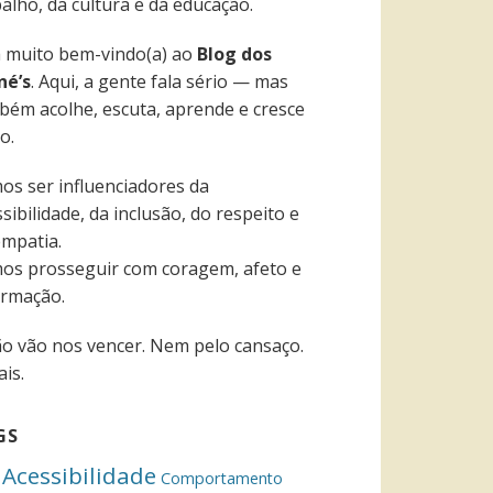
alho, da cultura e da educação.
a muito bem-vindo(a) ao
Blog dos
né’s
. Aqui, a gente fala sério — mas
bém acolhe, escuta, aprende e cresce
o.
os ser influenciadores da
sibilidade, da inclusão, do respeito e
empatia.
os prosseguir com coragem, afeto e
ormação.
ão vão nos vencer. Nem pelo cansaço.
is.
GS
Acessibilidade
Comportamento