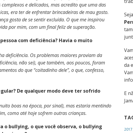
trab
 complexos e delicados, mas acredito que uma das
sicas, era ter de enfrentar brincadeiras de mau gosto.
Sej
ça gosta de se sentir excluída. O que me inspirou
Per
ivida por mim, com um final feliz de superação.
tam
junt
a pessoa com deficiência? Havia o muito
Vam
ha deficiência. Os problemas maiores proviam da
aces
eficiência, não sei), que também, aos poucos, foram
da 
amentos do que “coitadinho dele”, o que, confesso,
Vam
inf
egular? De qualquer modo deve ter sofrido
E n
Jama
uito boas na época, por sinal), mas estaria mentindo
 sim, como até hoje sofrem outras crianças.
TA
 o bullying, o que você observa, o bullying
2017