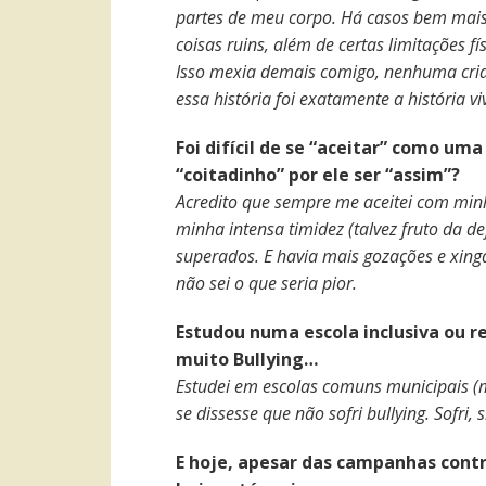
partes de meu corpo. Há casos bem mais
coisas ruins, além de certas limitações fí
Isso mexia demais comigo, nenhuma crian
essa história foi exatamente a história v
Foi difícil de se “aceitar” como um
“coitadinho” por ele ser “assim”?
Acredito que sempre me aceitei com min
minha intensa timidez (talvez fruto da d
superados. E havia mais gozações e xing
não sei o que seria pior.
Estudou numa escola inclusiva ou r
muito Bullying…
Estudei em escolas comuns municipais (m
se dissesse que não sofri bullying. Sofri,
E hoje, apesar das campanhas contra