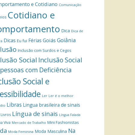
portamento e Cotidiano
Comunicação
Cotidiano e
eios
omportamento
Dica
Dica de
Goiânia
Dicas
Férias
Goiás
Eu fui
ra
clusão
Inclusão com Surdos e Cegos
clusão Social
Inclusão Social
 pessoas com Deficiência
clusão Social e
essibilidade
Ler
Ler é o melhor
Libras
Lingua brasileira de sinais
dio
Língua de sinais
Livros
Língua Falada
Mini Fashionistas
a Viva
Mercado de Trabalho
da
Na
Moda Masculina
Moda Feminina