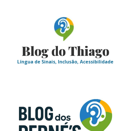
Skip
to
content
Blog do Thiago
Língua de Sinais, Inclusão, Acessibilidade