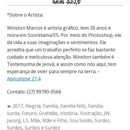
*Sobre o Artista:
Winston Marcos é artista gráfico, tem 20 anos e
mora em Sooretama/ES. Por meio do Photoshop, ele
dá vida a suas imaginações e sentimentos. Ele
acredita que um trabalho perfeito se faz bastante
cuidado e meticulosa atenção. Winston também é
Testemunha de Jeová, e assim como nós aqui, tem
esperança de viver para sempre na terra. –
Apocalipse 21:4
.
Contato: (27) 99790-0566
Categories:
2017
,
Alegria
,
Família
,
Família feliz
,
Família
surda
,
Futuro
,
Gratidão
,
História
,
Ilustração
,
JW
,
Jw.org
,
LS
,
Mãe
,
Mãe e Filho
,
Sou Surdo
,
Surdez
,
Surdos
,
Surdos e Surdez