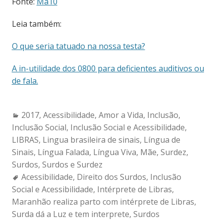
Fonte:
Ma10
Leia também:
O que seria tatuado na nossa testa?
A in-utilidade dos 0800 para deficientes auditivos ou
de fala.
Categories:
2017
,
Acessibilidade
,
Amor a Vida
,
Inclusão
,
Inclusão Social
,
Inclusão Social e Acessibilidade
,
LIBRAS
,
Lingua brasileira de sinais
,
Língua de
Sinais
,
Língua Falada
,
Língua Viva
,
Mãe
,
Surdez
,
Surdos
,
Surdos e Surdez
Tags:
Acessibilidade
,
Direito dos Surdos
,
Inclusão
Social e Acessibilidade
,
Intérprete de Libras
,
Maranhão realiza parto com intérprete de Libras
,
Surda dá a Luz e tem interprete
,
Surdos