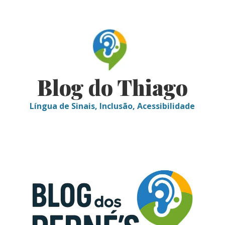
Skip
to
content
Blog do Thiago
Língua de Sinais, Inclusão, Acessibilidade