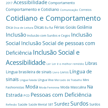
Acessibilidade
Comportamento
2017
Comportamento e Cotidiano
Correios
Comunicação
Cotidiano e Comportamento
Goiânia
Dicas
Férias
Goiás
Dica
Eu fui
Dica de Leitura
Inclusão
Inclusão
Inclusão com Surdos e Cegos
Social
Inclusão Social de pessoas com
Inclusão Social e
Deficiência
Acessibilidade
Libras
Ler
Ler é o melhor remédio
Língua de
Lingua brasileira de sinais
Livros
Livro
sinais
Mini
Língua Viva
Língua Falada
Mercado de Trabalho
Moda
Na
Moda Masculina
Fashionistas
Moda Feminina
Pessoas com Deficiência
Estrada
PCD
Surdos
Surdez
Surdos
Saúde
Saúde Mental
SBT
Reflexão