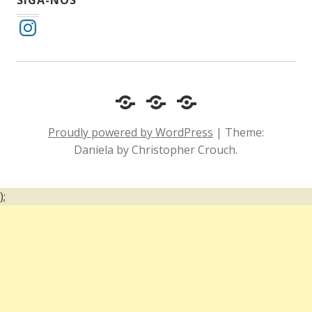
SIGA-NOS
Instagram
Cotidiano
Inclusão
Diário
e
Social
de
Proudly powered by WordPress
|
Theme:
Comportamento
e
um
Daniela by Christopher Crouch.
Acessibilidade
surdo
);