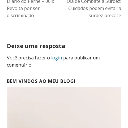
Diário do Perné – 004:
Dia de Combate à Surdez:
DE
Revolta por ser
Cuidados podem evitar a
POST
discriminado
surdez precoce
Deixe uma resposta
Você precisa fazer o
login
para publicar um
comentário.
BEM VINDOS AO MEU BLOG!