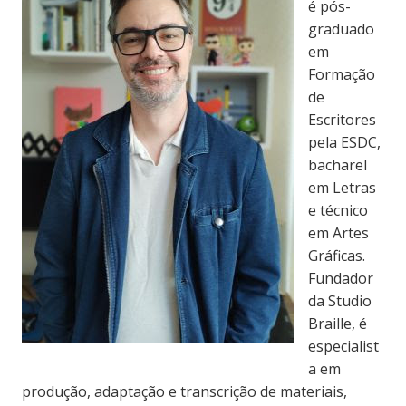
é pós-
graduado
em
Formação
de
Escritores
pela ESDC,
bacharel
em Letras
e técnico
em Artes
Gráficas.
Fundador
da Studio
Braille, é
especialist
a em
produção, adaptação e transcrição de materiais,