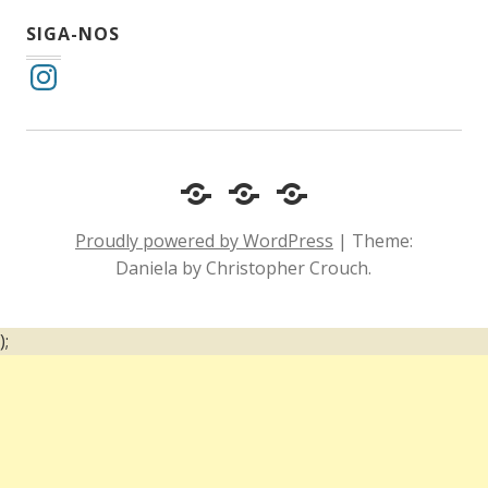
SIGA-NOS
Instagram
Cotidiano
Inclusão
Diário
e
Social
de
Proudly powered by WordPress
|
Theme:
Comportamento
e
um
Daniela by Christopher Crouch.
Acessibilidade
surdo
);