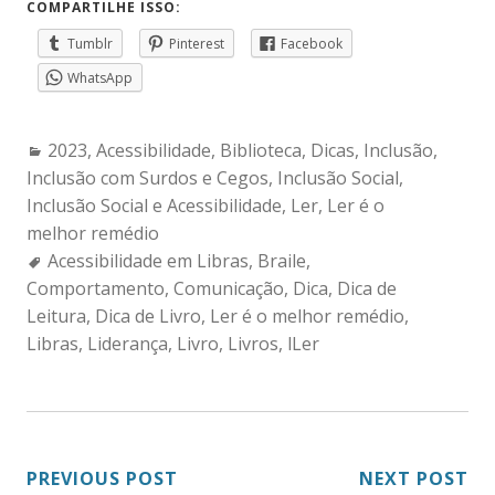
COMPARTILHE ISSO:
Tumblr
Pinterest
Facebook
WhatsApp
Categories:
2023
,
Acessibilidade
,
Biblioteca
,
Dicas
,
Inclusão
,
Inclusão com Surdos e Cegos
,
Inclusão Social
,
Inclusão Social e Acessibilidade
,
Ler
,
Ler é o
melhor remédio
Tags:
Acessibilidade em Libras
,
Braile
,
Comportamento
,
Comunicação
,
Dica
,
Dica de
Leitura
,
Dica de Livro
,
Ler é o melhor remédio
,
Libras
,
Liderança
,
Livro
,
Livros
,
lLer
NAVEGAÇÃO
PREVIOUS POST
NEXT POST