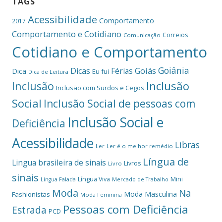
TAGS
Acessibilidade
Comportamento
2017
Comportamento e Cotidiano
Correios
Comunicação
Cotidiano e Comportamento
Goiânia
Dicas
Férias
Goiás
Dica
Eu fui
Dica de Leitura
Inclusão
Inclusão
Inclusão com Surdos e Cegos
Social
Inclusão Social de pessoas com
Inclusão Social e
Deficiência
Acessibilidade
Libras
Ler
Ler é o melhor remédio
Língua de
Lingua brasileira de sinais
Livros
Livro
sinais
Mini
Língua Viva
Língua Falada
Mercado de Trabalho
Moda
Na
Moda Masculina
Fashionistas
Moda Feminina
Pessoas com Deficiência
Estrada
PCD