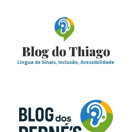
Skip
to
content
Blog do Thiago
Língua de Sinais, Inclusão, Acessibilidade