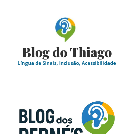
Skip
to
content
Blog do Thiago
Língua de Sinais, Inclusão, Acessibilidade