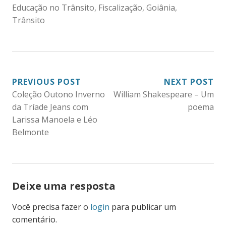
Educação no Trânsito
,
Fiscalização
,
Goiânia
,
Trânsito
NAVEGAÇÃO
PREVIOUS POST
NEXT POST
Coleção Outono Inverno
William Shakespeare – Um
DE
da Tríade Jeans com
poema
POST
Larissa Manoela e Léo
Belmonte
Deixe uma resposta
Você precisa fazer o
login
para publicar um
comentário.