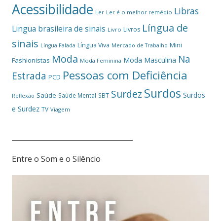
Acessibilidade
Libras
Ler
Ler é o melhor remédio
Língua de
Lingua brasileira de sinais
Livros
Livro
sinais
Mini
Língua Viva
Língua Falada
Mercado de Trabalho
Moda
Na
Moda Masculina
Fashionistas
Moda Feminina
Pessoas com Deficiência
Estrada
PCD
Surdos
Surdez
Surdos
Saúde
Saúde Mental
SBT
Reflexão
e Surdez
TV
Viagem
___________________________________
Entre o Som e o Silêncio