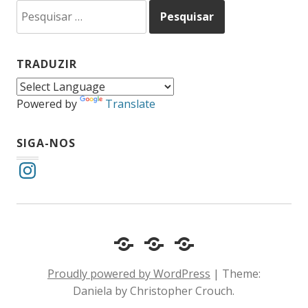
Pesquisar
por:
TRADUZIR
Powered by
Translate
SIGA-NOS
Instagram
Cotidiano
Inclusão
Diário
e
Social
de
Proudly powered by WordPress
|
Theme:
Comportamento
e
um
Daniela by Christopher Crouch.
Acessibilidade
surdo