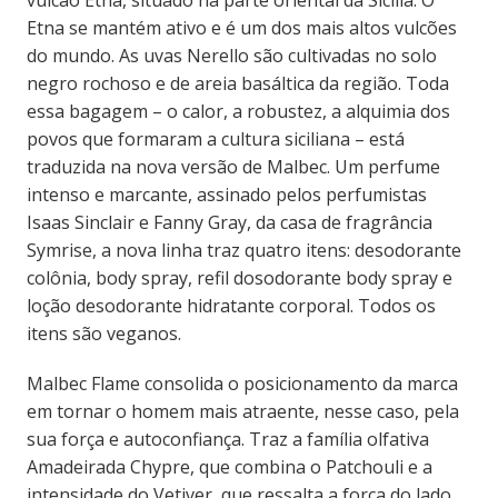
vulcão Etna, situado na parte oriental da Sicília. O
Etna se mantém ativo e é um dos mais altos vulcões
do mundo. As uvas Nerello são cultivadas no solo
negro rochoso e de areia basáltica da região. Toda
essa bagagem – o calor, a robustez, a alquimia dos
povos que formaram a cultura siciliana – está
traduzida na nova versão de Malbec. Um perfume
intenso e marcante, assinado pelos perfumistas
Isaas Sinclair e Fanny Gray, da casa de fragrância
Symrise, a nova linha traz quatro itens: desodorante
colônia, body spray, refil dosodorante body spray e
loção desodorante hidratante corporal. Todos os
itens são veganos.
Malbec Flame consolida o posicionamento da marca
em tornar o homem mais atraente, nesse caso, pela
sua força e autoconfiança. Traz a família olfativa
Amadeirada Chypre, que combina o Patchouli e a
intensidade do Vetiver, que ressalta a força do lado