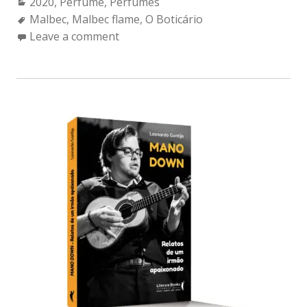
Categories:
2020
,
Perfume
,
Perfumes
Tags:
Malbec
,
Malbec flame
,
O Boticário
Leave a comment