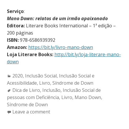
Serviço
:
Mano Down: relatos de um irmão apaixonado
Editora:
Literare Books International – 1ª edição –
200 páginas
ISBN:
978-6586939392
Amazon:
https://bit.ly/livro-mano-down
Loja Literare Books:
http://bit.ly/loja-literare-mano-
down
Categories:
2020
,
Inclusão Social
,
Inclusão Social e
Acessibilidade
,
Livro
,
Síndrome de Down
Tags:
Dica de Livro
,
Inclusão
,
Inclusão Social de
pessoas com Deficiência
,
Livro
,
Mano Down
,
Síndrome de Down
Leave a comment