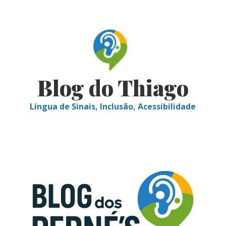
Skip
to
content
Blog do Thiago
Língua de Sinais, Inclusão, Acessibilidade