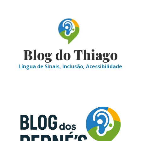
Skip
to
content
Blog do Thiago
Língua de Sinais, Inclusão, Acessibilidade