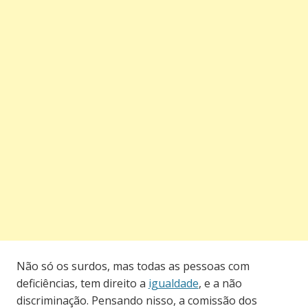
Não só os surdos, mas todas as pessoas com
deficiências, tem direito a
igualdade
, e a não
discriminação. Pensando nisso, a comissão dos