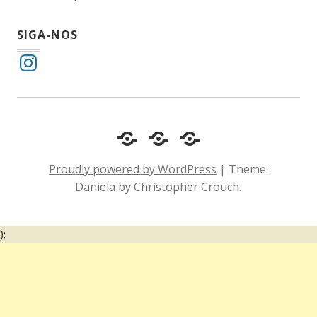
SIGA-NOS
Instagram
Cotidiano
Inclusão
Diário
e
Social
de
Proudly powered by WordPress
|
Theme:
Comportamento
e
um
Daniela by Christopher Crouch.
Acessibilidade
surdo
);