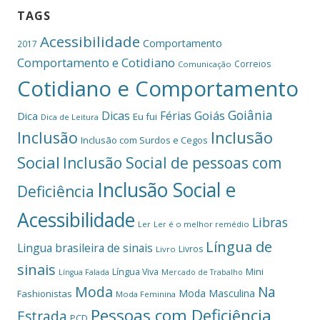
TAGS
Acessibilidade
Comportamento
2017
Comportamento e Cotidiano
Correios
Comunicação
Cotidiano e Comportamento
Goiânia
Dicas
Férias
Goiás
Dica
Eu fui
Dica de Leitura
Inclusão
Inclusão
Inclusão com Surdos e Cegos
Social
Inclusão Social de pessoas com
Inclusão Social e
Deficiência
Acessibilidade
Libras
Ler
Ler é o melhor remédio
Língua de
Lingua brasileira de sinais
Livros
Livro
sinais
Mini
Língua Viva
Língua Falada
Mercado de Trabalho
Moda
Na
Moda Masculina
Fashionistas
Moda Feminina
Pessoas com Deficiência
Estrada
PCD