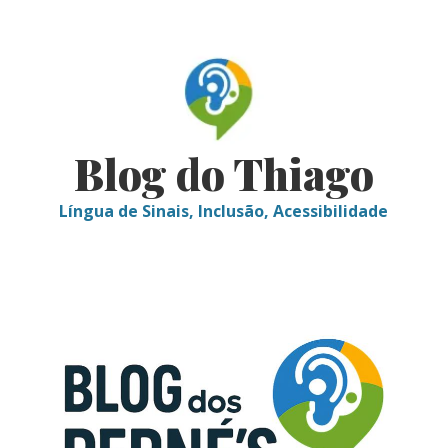
Skip
to
content
Blog do Thiago
Língua de Sinais, Inclusão, Acessibilidade