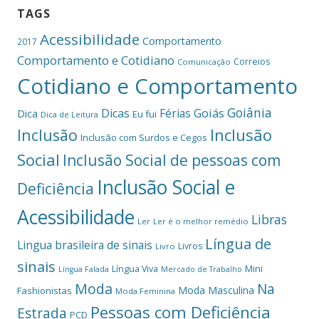
TAGS
Acessibilidade
Comportamento
2017
Comportamento e Cotidiano
Correios
Comunicação
Cotidiano e Comportamento
Goiânia
Dicas
Férias
Goiás
Dica
Eu fui
Dica de Leitura
Inclusão
Inclusão
Inclusão com Surdos e Cegos
Social
Inclusão Social de pessoas com
Inclusão Social e
Deficiência
Acessibilidade
Libras
Ler
Ler é o melhor remédio
Língua de
Lingua brasileira de sinais
Livros
Livro
sinais
Mini
Língua Viva
Língua Falada
Mercado de Trabalho
Moda
Na
Moda Masculina
Fashionistas
Moda Feminina
Pessoas com Deficiência
Estrada
PCD