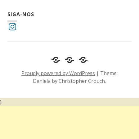
SIGA-NOS
Instagram
Cotidiano
Inclusão
Diário
e
Social
de
Proudly powered by WordPress
|
Theme:
Comportamento
e
um
Daniela by Christopher Crouch.
Acessibilidade
surdo
);