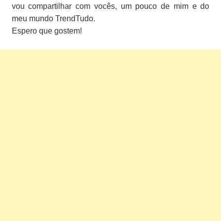
vou
compartilhar com vocês, um pouco de mim e do
meu mundo TrendTudo.
Espero que gostem!