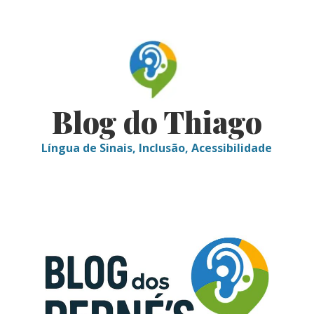
Skip
to
content
Blog do Thiago
Língua de Sinais, Inclusão, Acessibilidade