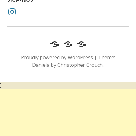
Instagram
Cotidiano
Inclusão
Diário
e
Social
de
Proudly powered by WordPress
|
Theme:
Comportamento
e
um
Daniela by Christopher Crouch.
Acessibilidade
surdo
);