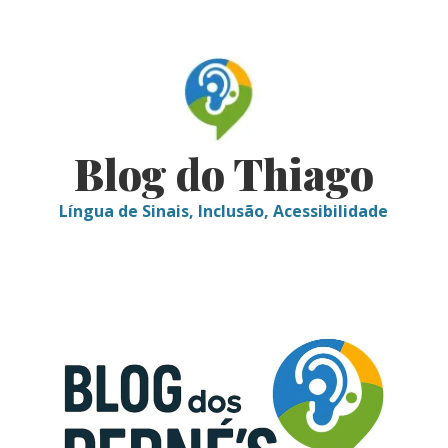
Skip
to
content
Blog do Thiago
Língua de Sinais, Inclusão, Acessibilidade