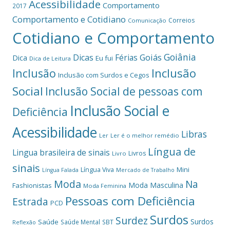
Acessibilidade
Comportamento
2017
Comportamento e Cotidiano
Correios
Comunicação
Cotidiano e Comportamento
Goiânia
Dicas
Férias
Goiás
Dica
Eu fui
Dica de Leitura
Inclusão
Inclusão
Inclusão com Surdos e Cegos
Social
Inclusão Social de pessoas com
Inclusão Social e
Deficiência
Acessibilidade
Libras
Ler
Ler é o melhor remédio
Língua de
Lingua brasileira de sinais
Livros
Livro
sinais
Mini
Língua Viva
Língua Falada
Mercado de Trabalho
Moda
Na
Moda Masculina
Fashionistas
Moda Feminina
Pessoas com Deficiência
Estrada
PCD
Surdos
Surdez
Surdos
Saúde
Saúde Mental
SBT
Reflexão