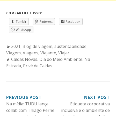
COMPARTILHE ISSO:
Tumblr
Pinterest
Facebook
WhatsApp
Categories:
2021
,
Blog de viagem
,
sustentabilidade
,
Viagem
,
Viagens
,
Viajante
,
Viajar
Tags:
Caldas Novas
,
Dia do Meio Ambiente
,
Na
Estrada
,
Privé de Caldas
NAVEGAÇÃO
PREVIOUS POST
NEXT POST
Na mídia: TUDU lança
Etiqueta corporativa
DE
collab com Thiago Perné
inclusiva e o ambiente de