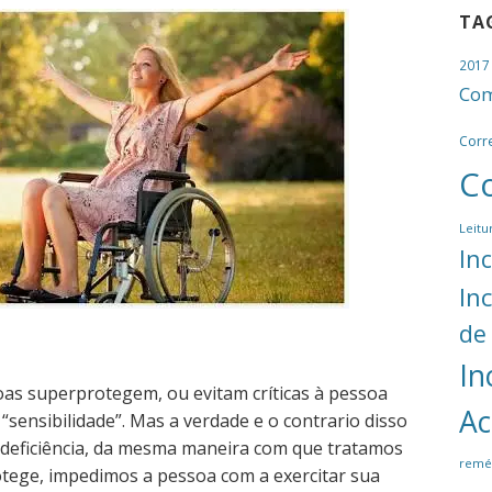
TA
2017
Com
Corr
C
Leitu
In
In
de
In
oas superprotegem, ou evitam críticas à pessoa
Ac
“sensibilidade”. Mas a verdade e o contrario disso
 deficiência, da mesma maneira com que tratamos
remé
tege, impedimos a pessoa com a exercitar sua