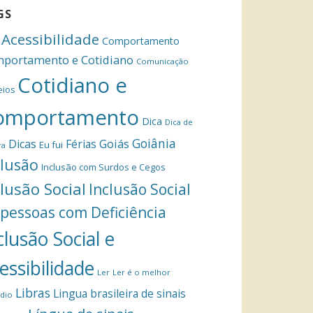
GS
Acessibilidade
Comportamento
portamento e Cotidiano
Comunicação
Cotidiano e
eios
omportamento
Dica
Dica de
Goiânia
Dicas
Férias
Goiás
Eu fui
ra
clusão
Inclusão com Surdos e Cegos
clusão Social
Inclusão Social
 pessoas com Deficiência
clusão Social e
essibilidade
Ler
Ler é o melhor
Libras
Lingua brasileira de sinais
dio