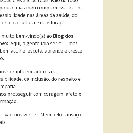
exões e vivências reais. Falo de tudo
pouco, mas meu compromisso é com
essibilidade nas áreas da saúde, do
alho, da cultura e da educação.
a muito bem-vindo(a) ao
Blog dos
né’s
. Aqui, a gente fala sério — mas
bém acolhe, escuta, aprende e cresce
o.
os ser influenciadores da
sibilidade, da inclusão, do respeito e
empatia.
os prosseguir com coragem, afeto e
ormação.
ão vão nos vencer. Nem pelo cansaço.
is.