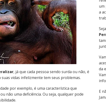
refl
um 
a ac
trab
Sej
Per
tam
junt
Vam
aces
da 
ralizar
, já que cada pessoa sendo surda ou não, é
Vam
m suas vidas infelizmente tem seus problemas.
inf
idade por exemplo, é uma característica que
E n
u não uma deficiência. Ou seja, qualquer pode
Jama
ibilidade.