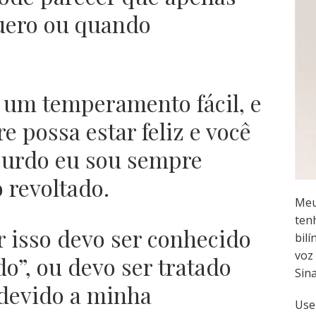
uero ou quando
 um temperamento fácil, e
 possa estar feliz e você
surdo eu sou sempre
 revoltado.
Meu
ten
r isso devo ser conhecido
bilí
voz 
”, ou devo ser tratado
Sin
 devido a minha
Use