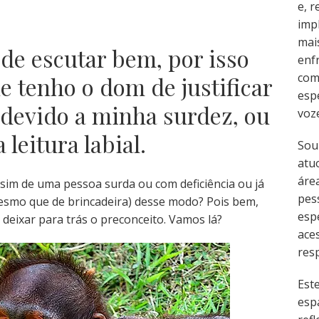
e, 
imp
mai
de escutar bem, por isso
enf
com
 tenho o dom de justificar
esp
devido a minha surdez, ou
voz
leitura labial.
Sou
atu
área
sim de uma pessoa surda ou com deficiência ou já
pes
smo que de brincadeira) desse modo? Pois bem,
esp
deixar para trás o preconceito. Vamos lá?
ace
resp
Est
esp