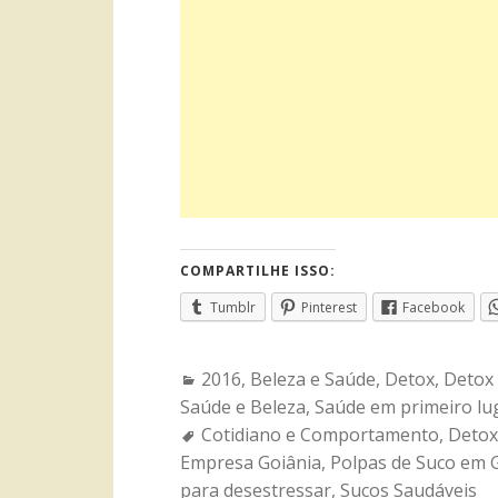
COMPARTILHE ISSO:
Tumblr
Pinterest
Facebook
Categories:
2016
,
Beleza e Saúde
,
Detox
,
Detox 
Saúde e Beleza
,
Saúde em primeiro lu
Tags:
Cotidiano e Comportamento
,
Detox
Empresa Goiânia
,
Polpas de Suco em 
para desestressar
,
Sucos Saudáveis