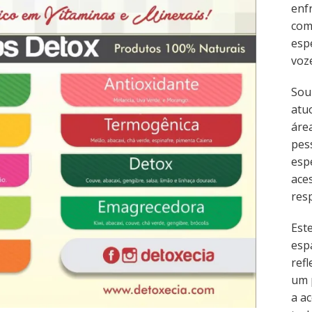
enf
com
esp
voz
Sou
atu
área
pes
esp
ace
resp
Est
esp
refl
um 
a ac