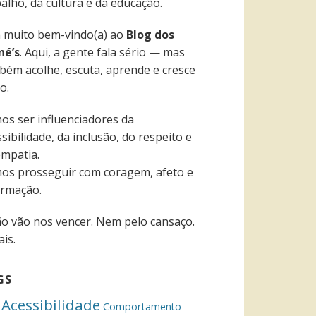
alho, da cultura e da educação.
a muito bem-vindo(a) ao
Blog dos
né’s
. Aqui, a gente fala sério — mas
bém acolhe, escuta, aprende e cresce
o.
os ser influenciadores da
sibilidade, da inclusão, do respeito e
empatia.
os prosseguir com coragem, afeto e
ormação.
ão vão nos vencer. Nem pelo cansaço.
is.
GS
Acessibilidade
Comportamento