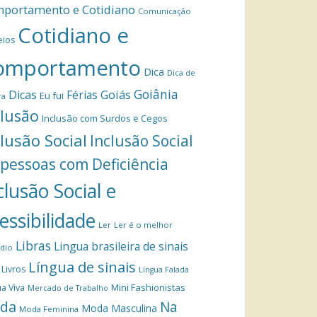
portamento e Cotidiano
Comunicação
Cotidiano e
eios
omportamento
Dica
Dica de
Goiânia
Dicas
Férias
Goiás
Eu fui
ra
clusão
Inclusão com Surdos e Cegos
clusão Social
Inclusão Social
 pessoas com Deficiência
clusão Social e
essibilidade
Ler
Ler é o melhor
Libras
Lingua brasileira de sinais
dio
Língua de sinais
Livros
Língua Falada
Mini Fashionistas
a Viva
Mercado de Trabalho
da
Na
Moda Masculina
Moda Feminina