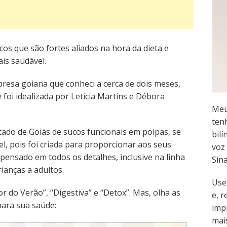
cos que são fortes aliados na hora da dieta e
is saudável.
presa goiana que conheci a cerca de dois meses,
 foi idealizada por Letícia Martins e Débora
Meu
ten
stado de Goiás de sucos funcionais em polpas, se
bilí
, pois foi criada para proporcionar aos seus
voz 
i pensado em todos os detalhes, inclusive na linha
Sin
ianças a adultos.
Use
r do Verão”, “Digestiva” e “Detox”. Mas, olha as
e, 
para sua saúde:
imp
mai