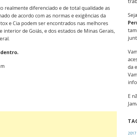
trab
 realmente diferenciado e de total qualidade as
Sej
lhado de acordo com as normas e exigências da
Per
Detox e Cia podem ser encontrados nas melhores
tam
e interior de Goiás, e dos estados de Minas Gerais,
junt
eral.
Vam
 dentro.
aces
im
da 
Vam
inf
E n
Jama
TA
2017