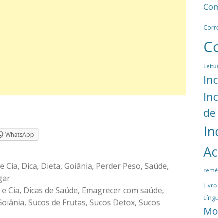
Com
Corr
C
Leitu
In
In
de
In
WhatsApp
Ac
e Cia
,
Dica
,
Dieta
,
Goiânia
,
Perder Peso
,
Saúde
,
remé
gar
Livro
 e Cia
,
Dicas de Saúde
,
Emagrecer com saúde
,
Língu
Goiânia
,
Sucos de Frutas
,
Sucos Detox
,
Sucos
Mo