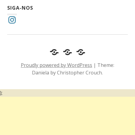
SIGA-NOS
Instagram
Cotidiano
Inclusão
Diário
e
Social
de
Proudly powered by WordPress
|
Theme:
Comportamento
e
um
Daniela by Christopher Crouch.
Acessibilidade
surdo
);