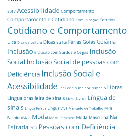
Acessibilidade
Comportamento
2017
Comportamento e Cotidiano
Correios
Comunicação
Cotidiano e Comportamento
Goiânia
Dicas
Férias
Goiás
Dica
Eu fui
Dica de Leitura
Inclusão
Inclusão
Inclusão com Surdos e Cegos
Social
Inclusão Social de pessoas com
Inclusão Social e
Deficiência
Acessibilidade
Libras
Ler
Ler é o melhor remédio
Língua de
Lingua brasileira de sinais
Livros
Livro
sinais
Mini
Língua Viva
Língua Falada
Mercado de Trabalho
Moda
Na
Moda Masculina
Fashionistas
Moda Feminina
Pessoas com Deficiência
Estrada
PCD