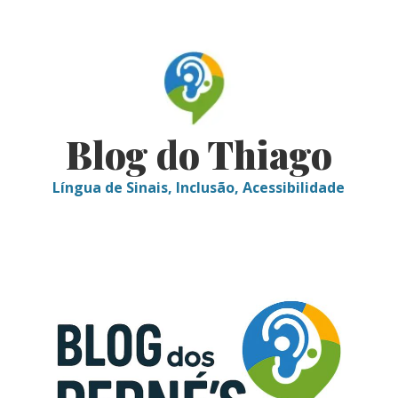
Skip
to
content
Blog do Thiago
Língua de Sinais, Inclusão, Acessibilidade