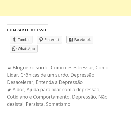
COMPARTILHE ISSO:
Tumblr
Pinterest
Facebook
WhatsApp
Categories:
Blogueiro surdo
,
Como desestressar
,
Como
Lidar
,
Crônicas de um surdo
,
Depressão
,
Desacelerar
,
Entenda a Depressão
Tags:
A dor
,
Ajuda para lidar com a depressão
,
Cotidiano e Comportamento
,
Depressão
,
Não
desista!
,
Persista
,
Somatismo