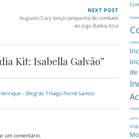
Com
NEXT POST
Augusto Cury lança campanha de combate
Corr
ao jogo Baleia Azul
C
Leitu
In
dia Kit: Isabella Galvão
”
In
de
In
z Henrique – Blog do Thiago Perné Santos
Ac
remé
Livro
Língu
Mo
ar um comentário.