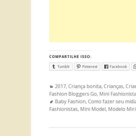
COMPARTILHE ISSO:
Tumblr
Pinterest
Facebook
Categories:
2017
,
Criança bonita
,
Crianças
,
Cria
Fashion Bloggers Go
,
Mini Fashionist
Tags:
Baby Fashion
,
Como fazer seu mídia
Fashionistas
,
Mini Model
,
Modelo Miri