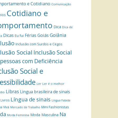
portamento e Cotidiano
Comunicação
Cotidiano e
eios
omportamento
Dica
Dica de
Goiânia
Dicas
Férias
Goiás
Eu fui
ra
clusão
Inclusão com Surdos e Cegos
clusão Social
Inclusão Social
 pessoas com Deficiência
clusão Social e
essibilidade
Ler
Ler é o melhor
Libras
Lingua brasileira de sinais
dio
Língua de sinais
Livros
Língua Falada
Mini Fashionistas
a Viva
Mercado de Trabalho
da
Na
Moda Masculina
Moda Feminina