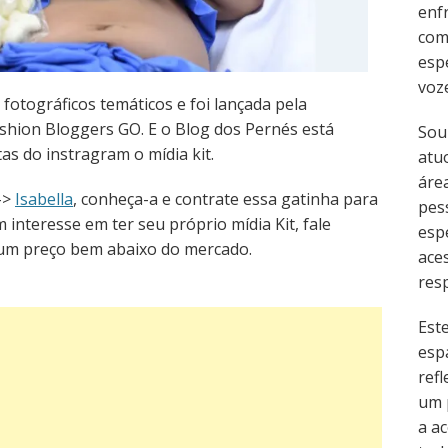
enf
com
esp
voz
fotográficos temáticos e foi lançada pela
ashion Bloggers GO. E o Blog dos Pernés está
Sou
as do instragram o mídia kit.
atu
área
 ->
Isabella
, conheça-a e contrate essa gatinha para
pes
 interesse em ter seu próprio mídia Kit, fale
esp
um preço bem abaixo do mercado.
ace
resp
Est
esp
refl
um 
a ac