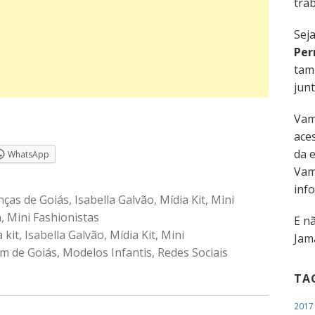
trab
Sej
Per
tam
junt
Vam
aces
da 
WhatsApp
Vam
inf
nças de Goiás
,
Isabella Galvão
,
Mídia Kit
,
Mini
a
,
Mini Fashionistas
E n
 kit
,
Isabella Galvão
,
Mídia Kit
,
Mini
Jama
m de Goiás
,
Modelos Infantis
,
Redes Sociais
TA
2017