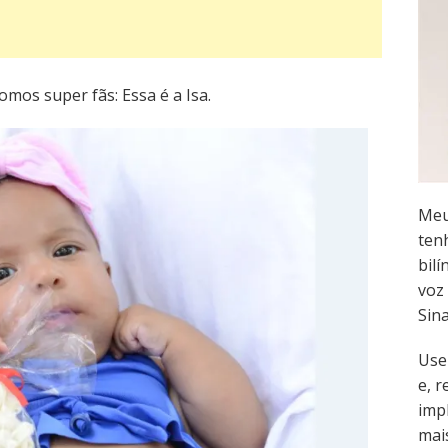
mos super fãs: Essa é a Isa.
Meu
ten
bilí
voz 
Sin
Use
e, 
imp
mai