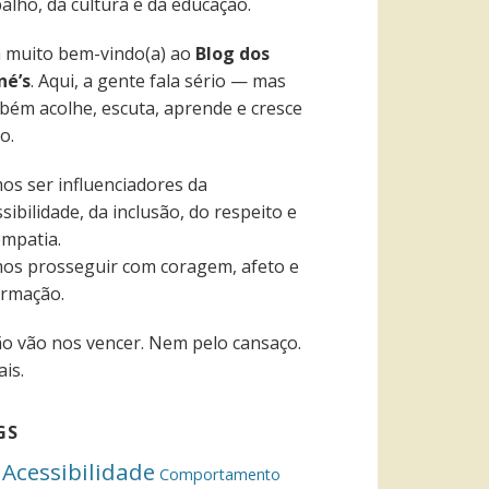
alho, da cultura e da educação.
a muito bem-vindo(a) ao
Blog dos
né’s
. Aqui, a gente fala sério — mas
bém acolhe, escuta, aprende e cresce
o.
os ser influenciadores da
sibilidade, da inclusão, do respeito e
empatia.
os prosseguir com coragem, afeto e
ormação.
ão vão nos vencer. Nem pelo cansaço.
is.
GS
Acessibilidade
Comportamento