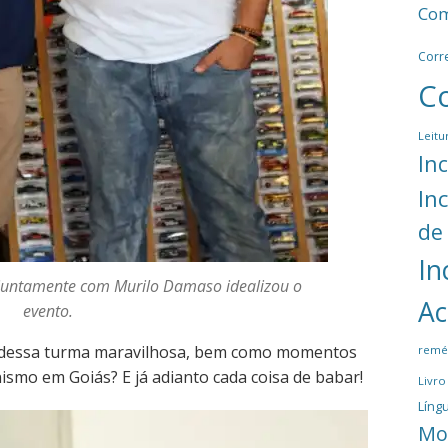
Com
Corr
C
Leitu
In
In
de
In
juntamente com Murilo Damaso idealizou o
Ac
evento.
s dessa turma maravilhosa, bem como momentos
remé
nismo em Goiás? E já adianto cada coisa de babar!
Livro
Língu
Mo