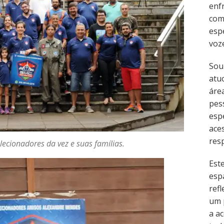
enf
com
esp
voz
Sou
atu
área
pes
esp
ace
resp
lecionadores da vez e suas famílias.
Est
esp
refl
um 
a ac