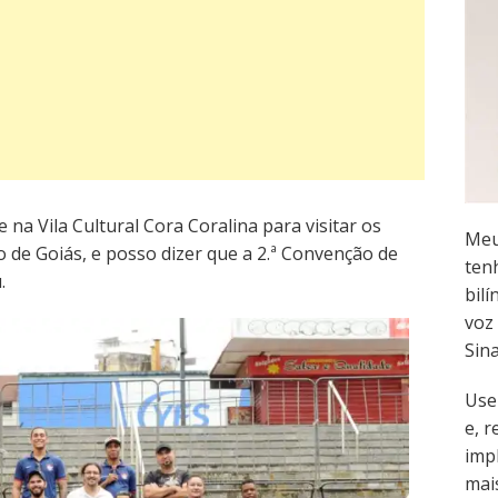
 na Vila Cultural Cora Coralina para visitar os
Meu
 de Goiás, e posso dizer que a 2.ª Convenção de
ten
.
bilí
voz 
Sin
Use
e, 
imp
mai