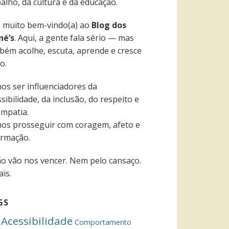
alho, da cultura e da educação.
a muito bem-vindo(a) ao
Blog dos
né’s
. Aqui, a gente fala sério — mas
bém acolhe, escuta, aprende e cresce
o.
os ser influenciadores da
sibilidade, da inclusão, do respeito e
empatia.
os prosseguir com coragem, afeto e
ormação.
ão vão nos vencer. Nem pelo cansaço.
is.
GS
Acessibilidade
Comportamento