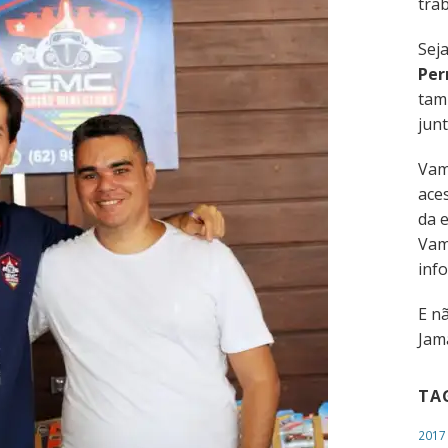
trab
Sej
Per
tam
junt
Vam
aces
da 
Vam
inf
E n
Jama
TA
2017