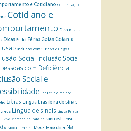
portamento e Cotidiano
Comunicação
Cotidiano e
eios
omportamento
Dica
Dica de
Goiânia
Dicas
Férias
Goiás
Eu fui
ra
clusão
Inclusão com Surdos e Cegos
clusão Social
Inclusão Social
 pessoas com Deficiência
clusão Social e
essibilidade
Ler
Ler é o melhor
Libras
Lingua brasileira de sinais
dio
Língua de sinais
Livros
Língua Falada
Mini Fashionistas
a Viva
Mercado de Trabalho
da
Na
Moda Masculina
Moda Feminina