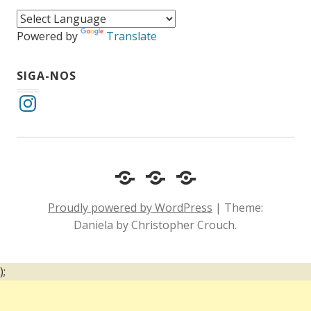
Powered by
Translate
SIGA-NOS
Instagram
Cotidiano
Inclusão
Diário
e
Social
de
Proudly powered by WordPress
|
Theme:
Comportamento
e
um
Daniela by Christopher Crouch.
Acessibilidade
surdo
);