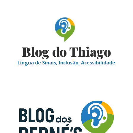
Skip
to
content
Blog do Thiago
Língua de Sinais, Inclusão, Acessibilidade