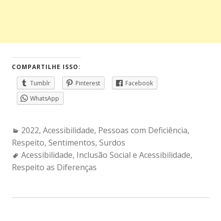
COMPARTILHE ISSO:
Tumblr
Pinterest
Facebook
WhatsApp
Categories:
2022
,
Acessibilidade
,
Pessoas com Deficiência
,
Respeito
,
Sentimentos
,
Surdos
Tags:
Acessibilidade
,
Inclusão Social e Acessibilidade
,
Respeito as Diferenças