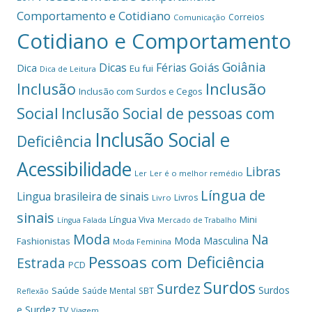
Comportamento e Cotidiano
Correios
Comunicação
Cotidiano e Comportamento
Goiânia
Dicas
Férias
Goiás
Dica
Eu fui
Dica de Leitura
Inclusão
Inclusão
Inclusão com Surdos e Cegos
Social
Inclusão Social de pessoas com
Inclusão Social e
Deficiência
Acessibilidade
Libras
Ler
Ler é o melhor remédio
Língua de
Lingua brasileira de sinais
Livros
Livro
sinais
Mini
Língua Viva
Língua Falada
Mercado de Trabalho
Moda
Na
Moda Masculina
Fashionistas
Moda Feminina
Pessoas com Deficiência
Estrada
PCD
Surdos
Surdez
Surdos
Saúde
Saúde Mental
SBT
Reflexão
e Surdez
TV
Viagem