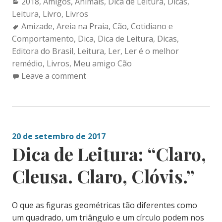
Categories:
2018
,
Amigos
,
Animais
,
Dica de Leitura
,
Dicas
,
Leitura
,
Livro
,
Livros
Tags:
Amizade
,
Areia na Praia
,
Cão
,
Cotidiano e
Comportamento
,
Dica
,
Dica de Leitura
,
Dicas
,
Editora do Brasil
,
Leitura
,
Ler
,
Ler é o melhor
remédio
,
Livros
,
Meu amigo Cão
Leave a comment
20 de setembro de 2017
Dica de Leitura: “Claro,
Cleusa. Claro, Clóvis.”
O que as figuras geométricas tão diferentes como
um quadrado, um triângulo e um círculo podem nos