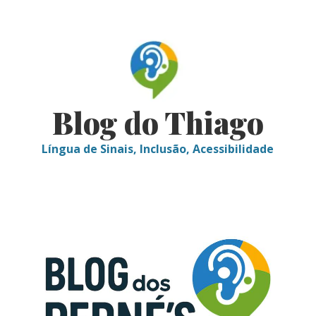
Skip
to
content
Blog do Thiago
Língua de Sinais, Inclusão, Acessibilidade