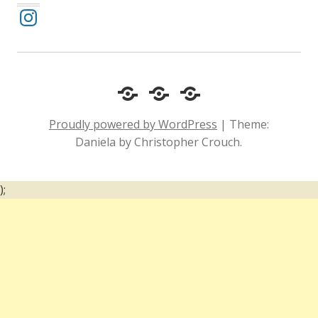
Instagram
Cotidiano
Inclusão
Diário
e
Social
de
Proudly powered by WordPress
|
Theme:
Comportamento
e
um
Daniela by Christopher Crouch.
Acessibilidade
surdo
);