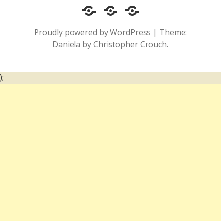
Cotidiano
Inclusão
Diário
e
Social
de
Proudly powered by WordPress
|
Theme:
Comportamento
e
um
Daniela by Christopher Crouch.
Acessibilidade
surdo
);