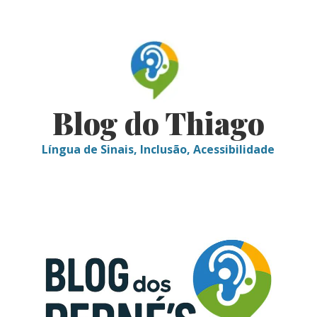
Skip
to
content
Blog do Thiago
Língua de Sinais, Inclusão, Acessibilidade