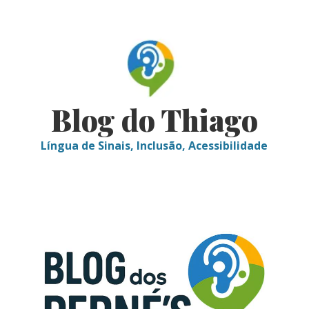
Skip
to
content
Blog do Thiago
Língua de Sinais, Inclusão, Acessibilidade