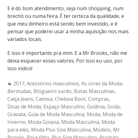
E é do bom atendimento, seja num shopping, num
brechó ou numa feira. É ter certeza da qualidade, e
que meu dinheiro está sendo bem investido, e é
pensar que poderei usar a minha aquisição nos mais
variados locais.
E isso é importante pra mim. E a Mr Brooks, não me
deixa esquecer esses valores. Por isso eu uso, por
isso indico!
Categories:
2017
,
Acessórios masculinos
,
As cores da Moda
,
Bermudas
,
Blogueiro surdo
,
Botas Masculinas
,
Calça Jeans
,
Camisa
,
Chelsea Boot
,
Compras
,
Dicas de Moda
,
Espaço Masculino
,
Goiânia
,
Goiás
,
Gravata
,
Guia de Moda Masculina
,
Moda
,
Moda de
Inverno
,
Moda Goiana
,
Moda Masculina
,
Moda
para eles
,
Moda Plus Size Masculina
,
Modelo
,
Mr
Brooks
,
Pai e filho
,
Plus Size Masculino
,
Produto