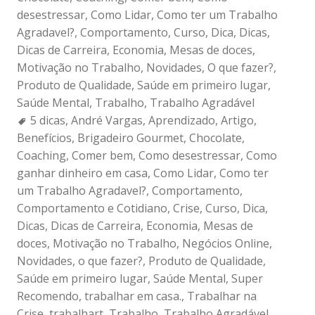
desestressar
,
Como Lidar
,
Como ter um Trabalho
Agradavel?
,
Comportamento
,
Curso
,
Dica
,
Dicas
,
Dicas de Carreira
,
Economia
,
Mesas de doces
,
Motivação no Trabalho
,
Novidades
,
O que fazer?
,
Produto de Qualidade
,
Saúde em primeiro lugar
,
Saúde Mental
,
Trabalho
,
Trabalho Agradável
Tags:
5 dicas
,
André Vargas
,
Aprendizado
,
Artigo
,
Benefícios
,
Brigadeiro Gourmet
,
Chocolate
,
Coaching
,
Comer bem
,
Como desestressar
,
Como
ganhar dinheiro em casa
,
Como Lidar
,
Como ter
um Trabalho Agradavel?
,
Comportamento
,
Comportamento e Cotidiano
,
Crise
,
Curso
,
Dica
,
Dicas
,
Dicas de Carreira
,
Economia
,
Mesas de
doces
,
Motivação no Trabalho
,
Negócios Online
,
Novidades
,
o que fazer?
,
Produto de Qualidade
,
Saúde em primeiro lugar
,
Saúde Mental
,
Super
Recomendo
,
trabalhar em casa.
,
Trabalhar na
Crise
,
trabalhart
,
Trabalho
,
Trabalho Agradável