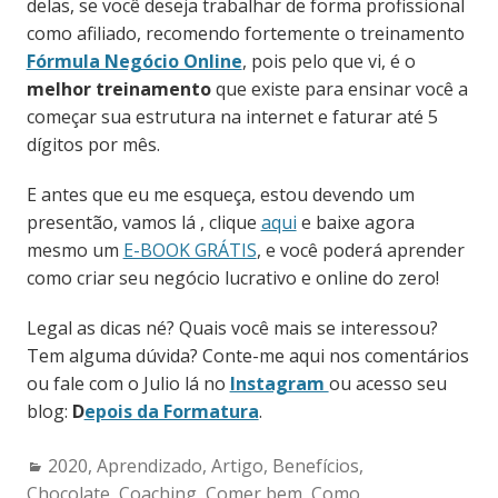
delas, se você deseja trabalhar de forma profissional
como afiliado, recomendo fortemente o treinamento
Fórmula Negócio Online
, pois pelo que vi, é o
melhor treinamento
que existe para ensinar você a
começar sua estrutura na internet e faturar até 5
dígitos por mês.
E antes que eu me esqueça, estou devendo um
presentão, vamos lá , clique
aqui
e baixe agora
mesmo um
E-BOOK GRÁTIS
, e você poderá aprender
como criar seu negócio lucrativo e online do zero!
Legal as dicas né? Quais você mais se interessou?
Tem alguma dúvida? Conte-me aqui nos comentários
ou fale com o Julio lá no
Instagram
ou acesso seu
blog:
D
epois da Formatura
.
Categories:
2020
,
Aprendizado
,
Artigo
,
Benefícios
,
Chocolate
,
Coaching
,
Comer bem
,
Como