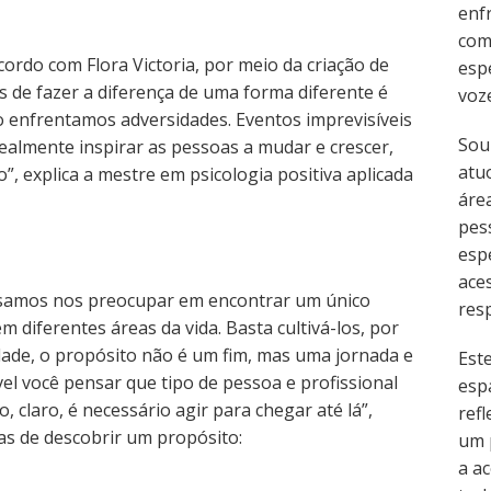
enf
com
cordo com Flora Victoria, por meio da criação de
esp
s de fazer a diferença de uma forma diferente é
voz
enfrentamos adversidades. Eventos imprevisíveis
Sou
almente inspirar as pessoas a mudar e crescer,
atu
, explica a mestre em psicologia positiva aplicada
área
pes
esp
ace
cisamos nos preocupar em encontrar um único
resp
m diferentes áreas da vida. Basta cultivá-los, por
idade, o propósito não é um fim, mas uma jornada e
Est
ível você pensar que tipo de pessoa e profissional
esp
 claro, é necessário agir para chegar até lá”,
refl
ras de descobrir um propósito:
um 
a ac