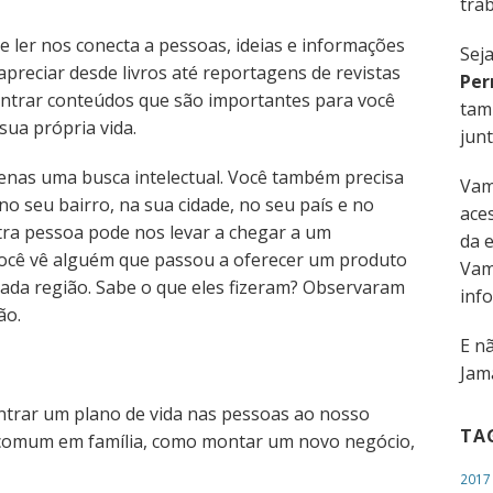
trab
e ler nos conecta a pessoas, ideias e informações
Sej
preciar desde livros até reportagens de revistas
Per
ncontrar conteúdos que são importantes para você
tam
sua própria vida.
junt
enas uma busca intelectual. Você também precisa
Vam
no seu bairro, na sua cidade, no seu país e no
aces
tra pessoa pode nos levar a chegar a um
da 
 você vê alguém que passou a oferecer um produto
Vam
nada região. Sabe o que eles fizeram? Observaram
inf
ão.
E n
Jama
trar um plano de vida nas pessoas ao nosso
TA
o comum em família, como montar um novo negócio,
2017