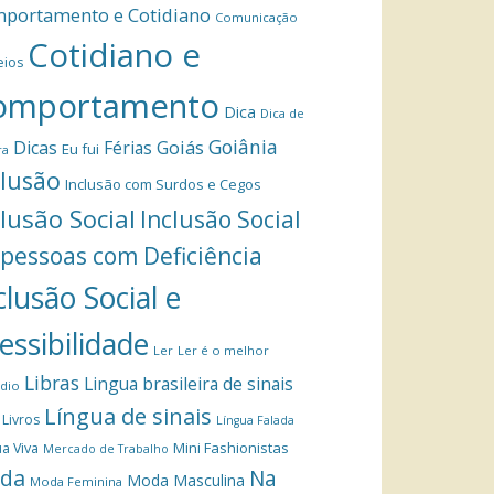
portamento e Cotidiano
Comunicação
Cotidiano e
eios
omportamento
Dica
Dica de
Goiânia
Dicas
Férias
Goiás
Eu fui
ra
clusão
Inclusão com Surdos e Cegos
clusão Social
Inclusão Social
 pessoas com Deficiência
clusão Social e
essibilidade
Ler
Ler é o melhor
Libras
Lingua brasileira de sinais
dio
Língua de sinais
Livros
Língua Falada
Mini Fashionistas
a Viva
Mercado de Trabalho
da
Na
Moda Masculina
Moda Feminina