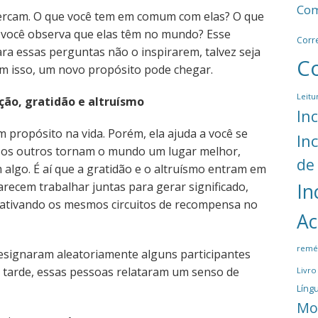
Com
ercam. O que você tem em comum com elas? O que
 você observa que elas têm no mundo? Esse
Corr
ara essas perguntas não o inspirarem, talvez seja
C
om isso, um novo propósito pode chegar.
Leitu
ão, gratidão e altruísmo
In
m propósito na vida. Porém, ela ajuda a você se
In
 os outros tornam o mundo um lugar melhor,
de
 algo. É aí que a gratidão e o altruísmo entram em
recem trabalhar juntas para gerar significado,
In
 ativando os mesmos circuitos de recompensa no
Ac
remé
signaram aleatoriamente alguns participantes
s tarde, essas pessoas relataram um senso de
Livro
Língu
Mo