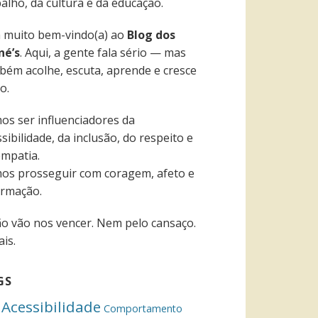
alho, da cultura e da educação.
a muito bem-vindo(a) ao
Blog dos
né’s
. Aqui, a gente fala sério — mas
bém acolhe, escuta, aprende e cresce
o.
os ser influenciadores da
sibilidade, da inclusão, do respeito e
empatia.
os prosseguir com coragem, afeto e
ormação.
ão vão nos vencer. Nem pelo cansaço.
is.
GS
Acessibilidade
Comportamento