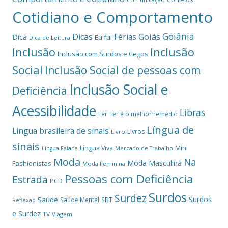
Cotidiano e Comportamento
Goiânia
Dicas
Férias
Goiás
Dica
Eu fui
Dica de Leitura
Inclusão
Inclusão
Inclusão com Surdos e Cegos
Social
Inclusão Social de pessoas com
Inclusão Social e
Deficiência
Acessibilidade
Libras
Ler
Ler é o melhor remédio
Língua de
Lingua brasileira de sinais
Livros
Livro
sinais
Mini
Língua Viva
Língua Falada
Mercado de Trabalho
Moda
Na
Moda Masculina
Fashionistas
Moda Feminina
Pessoas com Deficiência
Estrada
PCD
Surdos
Surdez
Surdos
Saúde
Saúde Mental
SBT
Reflexão
e Surdez
TV
Viagem