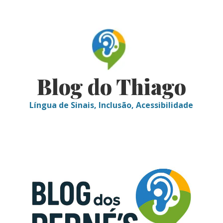
Skip
to
content
Blog do Thiago
Língua de Sinais, Inclusão, Acessibilidade