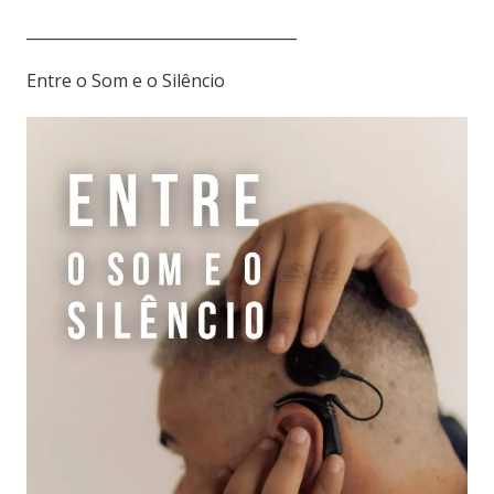
___________________________________
Entre o Som e o Silêncio