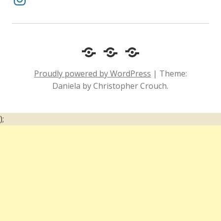
Cotidiano
Inclusão
Diário
e
Social
de
Proudly powered by WordPress
|
Theme:
Comportamento
e
um
Daniela by Christopher Crouch.
Acessibilidade
surdo
);