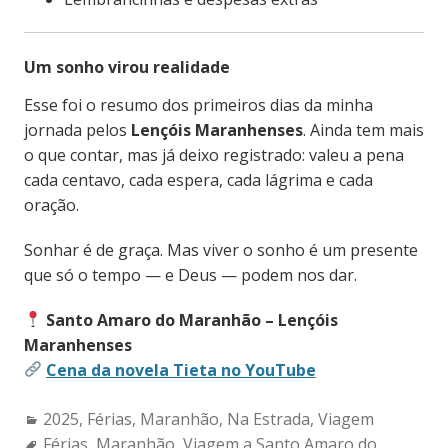
Um sonho virou realidade
Esse foi o resumo dos primeiros dias da minha
jornada pelos
Lençóis Maranhenses
. Ainda tem mais
o que contar, mas já deixo registrado: valeu a pena
cada centavo, cada espera, cada lágrima e cada
oração.
Sonhar é de graça. Mas viver o sonho é um presente
que só o tempo — e Deus — podem nos dar.
Santo Amaro do Maranhão – Lençóis
Maranhenses
Cena da novela Tieta no YouTube
Categories:
2025
,
Férias
,
Maranhão
,
Na Estrada
,
Viagem
Tags:
Férias
,
Maranhão
,
Viagem a Santo Amaro do