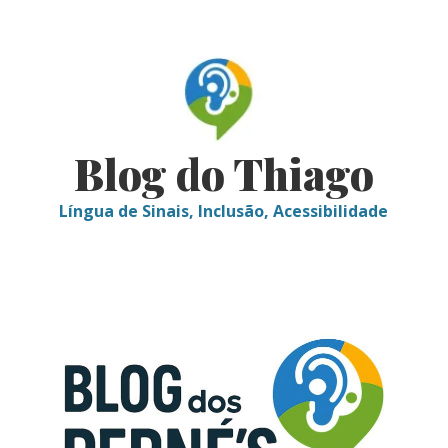
Skip
to
content
Blog do Thiago
Língua de Sinais, Inclusão, Acessibilidade