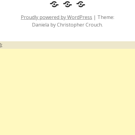
Cotidiano
Inclusão
Diário
e
Social
de
Proudly powered by WordPress
|
Theme:
Comportamento
e
um
Daniela by Christopher Crouch.
Acessibilidade
surdo
);