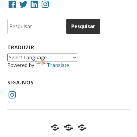
Facebook
Twitter
LinkedIn
Instagram
Pesquisar
por:
TRADUZIR
Powered by
Translate
SIGA-NOS
Instagram
Cotidiano
Inclusão
Diário
e
Social
de