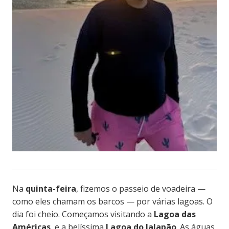
Na
quinta-feira
, fizemos o passeio de voadeira —
como eles chamam os barcos — por várias lagoas. O
dia foi cheio. Começamos visitando a
Lagoa das
Américas
, e a belíssima
Lagoa do Jalapão
. As águas,