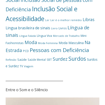
Inclusão Social de pessoas com
Inclusão Social e
Deficiência
Acessibilidade
Libras
Ler
Ler é o melhor remédio
Língua de
Lingua brasileira de sinais
Livros
Livro
sinais
Mini
Língua Viva
Língua Falada
Mercado de Trabalho
Moda
Na
Moda Masculina
Fashionistas
Moda Feminina
Pessoas com Deficiência
Estrada
PCD
Surdos
Surdez
Surdos
Saúde
Saúde Mental
SBT
Reflexão
e Surdez
TV
Viagem
___________________________________
Entre o Som e o Silêncio