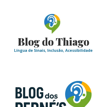
Skip
to
content
Blog do Thiago
Língua de Sinais, Inclusão, Acessibilidade