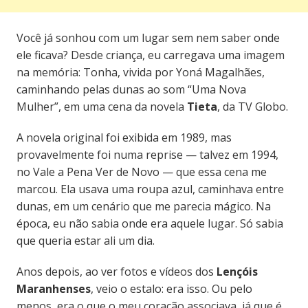
Você já sonhou com um lugar sem nem saber onde
ele ficava? Desde criança, eu carregava uma imagem
na memória: Tonha, vivida por Yoná Magalhães,
caminhando pelas dunas ao som “Uma Nova
Mulher”, em uma cena da novela
Tieta
, da TV Globo.
A novela original foi exibida em 1989, mas
provavelmente foi numa reprise — talvez em 1994,
no Vale a Pena Ver de Novo — que essa cena me
marcou. Ela usava uma roupa azul, caminhava entre
dunas, em um cenário que me parecia mágico. Na
época, eu não sabia onde era aquele lugar. Só sabia
que queria estar ali um dia.
Anos depois, ao ver fotos e vídeos dos
Lençóis
Maranhenses
, veio o estalo: era isso. Ou pelo
menos, era o que o meu coração associava, já que é