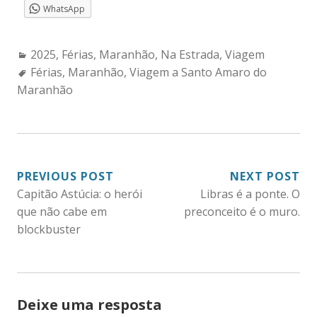
WhatsApp
Categories:
2025
,
Férias
,
Maranhão
,
Na Estrada
,
Viagem
Tags:
Férias
,
Maranhão
,
Viagem a Santo Amaro do
Maranhão
NAVEGAÇÃO
PREVIOUS POST
NEXT POST
Capitão Astúcia: o herói
Libras é a ponte. O
DE
que não cabe em
preconceito é o muro.
POST
blockbuster
Deixe uma resposta