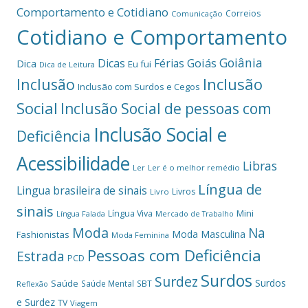
Comportamento e Cotidiano
Correios
Comunicação
Cotidiano e Comportamento
Goiânia
Dicas
Férias
Goiás
Dica
Eu fui
Dica de Leitura
Inclusão
Inclusão
Inclusão com Surdos e Cegos
Social
Inclusão Social de pessoas com
Inclusão Social e
Deficiência
Acessibilidade
Libras
Ler
Ler é o melhor remédio
Língua de
Lingua brasileira de sinais
Livros
Livro
sinais
Mini
Língua Viva
Língua Falada
Mercado de Trabalho
Moda
Na
Moda Masculina
Fashionistas
Moda Feminina
Pessoas com Deficiência
Estrada
PCD
Surdos
Surdez
Surdos
Saúde
Saúde Mental
SBT
Reflexão
e Surdez
TV
Viagem