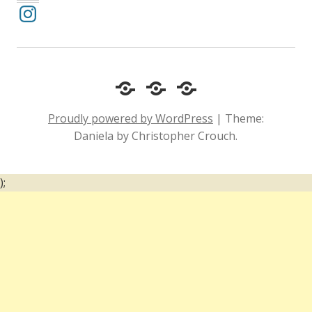
Instagram
Cotidiano
Inclusão
Diário
e
Social
de
Proudly powered by WordPress
|
Theme:
Comportamento
e
um
Daniela by Christopher Crouch.
Acessibilidade
surdo
);