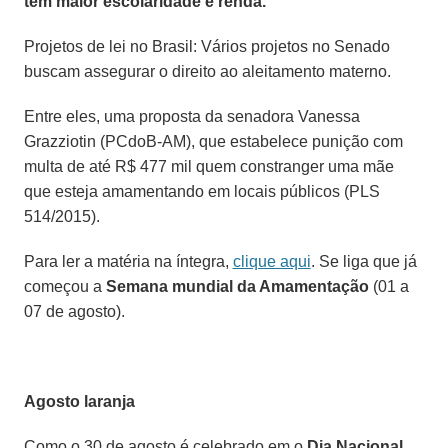
têm maior escolaridade e renda.
Projetos de lei no Brasil:
Vários projetos no Senado
buscam assegurar o direito ao aleitamento materno.
Entre eles, uma proposta da senadora Vanessa
Grazziotin (PCdoB-AM), que estabelece punição com
multa de até R$ 477 mil quem constranger uma mãe
que esteja amamentando em locais públicos (PLS
514/2015).
Para ler a matéria na íntegra,
clique aqui
.
Se liga que já
começou a
Semana mundial da Amamentação
(
01 a
07 de agosto).
Agosto laranja
Como o
30 de agosto
é celebrado em
o
Dia Nacional