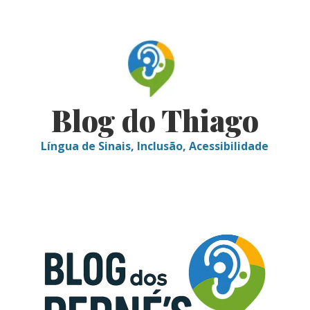
Skip
to
content
Blog do Thiago
Língua de Sinais, Inclusão, Acessibilidade