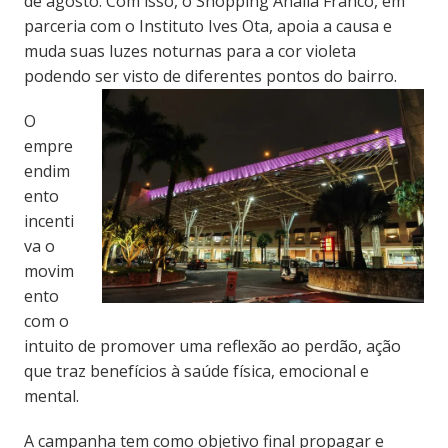
de agosto. Com isso, o Shopping Anália Franco, em
parceria com o Instituto Ives Ota, apoia a causa e
muda suas luzes noturnas para a cor violeta
podendo ser visto de diferentes pontos do bairro.
O
empre
endim
ento
incenti
va o
movim
ento
com o
intuito de promover uma reflexão ao perdão, ação
que traz benefícios à saúde física, emocional e
mental.
A campanha tem como objetivo final propagar e