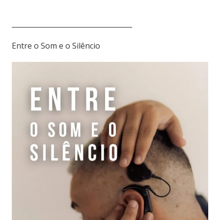
___________________________________
Entre o Som e o Silêncio