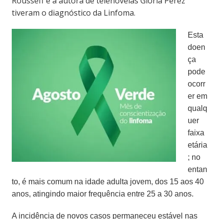
Rousseff e a autora de telenovelas Glória Perez
tiveram o diagnóstico da Linfoma.
Esta
doen
ça
pode
ocorr
er em
qualq
uer
faixa
etária
; no
entan
to, é mais comum na idade adulta jovem, dos 15 aos 40
anos, atingindo maior frequência entre 25 a 30 anos.
A incidência de novos casos permaneceu estável nas