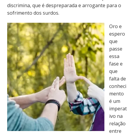
discrimina, que é despreparada e arrogante para o
sofrimento dos surdos.
Oro e
espero
que
passe
essa
fase e
que
falta de
conheci
mento
é um
imperat
ivo na
relação
entre