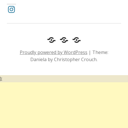
Instagram
Cotidiano
Inclusão
Diário
e
Social
de
Proudly powered by WordPress
|
Theme:
Comportamento
e
um
Daniela by Christopher Crouch.
Acessibilidade
surdo
);