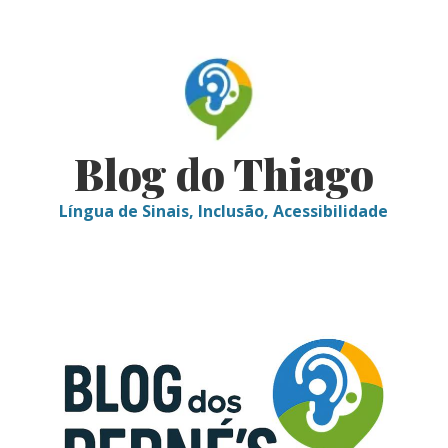
Skip
to
content
Blog do Thiago
Língua de Sinais, Inclusão, Acessibilidade