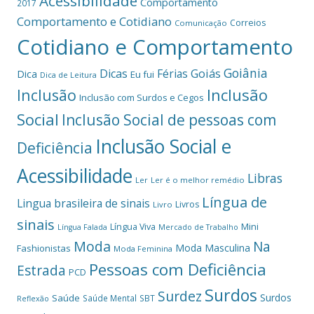
Acessibilidade
Comportamento
2017
Comportamento e Cotidiano
Correios
Comunicação
Cotidiano e Comportamento
Goiânia
Dicas
Férias
Goiás
Dica
Eu fui
Dica de Leitura
Inclusão
Inclusão
Inclusão com Surdos e Cegos
Social
Inclusão Social de pessoas com
Inclusão Social e
Deficiência
Acessibilidade
Libras
Ler
Ler é o melhor remédio
Língua de
Lingua brasileira de sinais
Livros
Livro
sinais
Mini
Língua Viva
Língua Falada
Mercado de Trabalho
Moda
Na
Moda Masculina
Fashionistas
Moda Feminina
Pessoas com Deficiência
Estrada
PCD
Surdos
Surdez
Surdos
Saúde
Saúde Mental
SBT
Reflexão