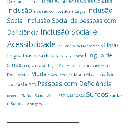
Goiânia
Dicas
Férias
Goiás
Dica
Eu fui
Dica de Leitura
Inclusão
Inclusão
Inclusão com Surdos e Cegos
Social
Inclusão Social de pessoas com
Inclusão Social e
Deficiência
Acessibilidade
Libras
Ler
Ler é o melhor remédio
Língua de
Lingua brasileira de sinais
Livros
Livro
sinais
Mini
Língua Viva
Língua Falada
Mercado de Trabalho
Moda
Na
Moda Masculina
Fashionistas
Moda Feminina
Pessoas com Deficiência
Estrada
PCD
Surdos
Surdez
Surdos
Saúde
Saúde Mental
SBT
Reflexão
e Surdez
TV
Viagem
___________________________________