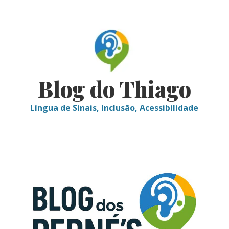
Skip
to
content
Blog do Thiago
Língua de Sinais, Inclusão, Acessibilidade