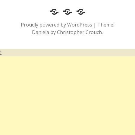
Cotidiano
Inclusão
Diário
e
Social
de
Proudly powered by WordPress
|
Theme:
Comportamento
e
um
Daniela by Christopher Crouch.
Acessibilidade
surdo
);