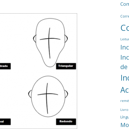
Com
Corr
C
Leitu
In
In
de
In
Ac
remé
Livro
Língu
Mo