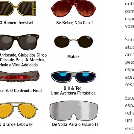
enf
com
esp
voz
Sou
atu
área
pes
esp
ace
resp
Est
esp
refl
um 
a ac