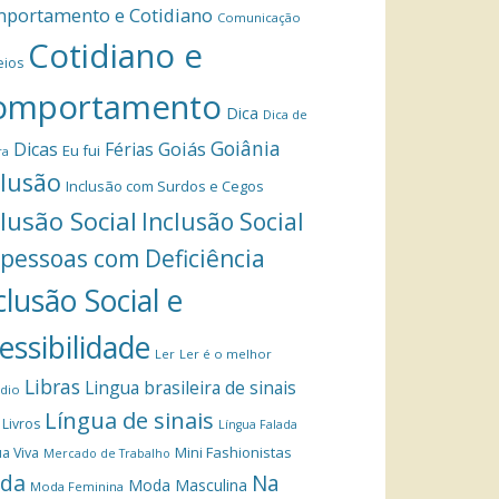
portamento e Cotidiano
Comunicação
Cotidiano e
eios
omportamento
Dica
Dica de
Goiânia
Dicas
Férias
Goiás
Eu fui
ra
clusão
Inclusão com Surdos e Cegos
clusão Social
Inclusão Social
 pessoas com Deficiência
clusão Social e
essibilidade
Ler
Ler é o melhor
Libras
Lingua brasileira de sinais
dio
Língua de sinais
Livros
Língua Falada
Mini Fashionistas
a Viva
Mercado de Trabalho
da
Na
Moda Masculina
Moda Feminina