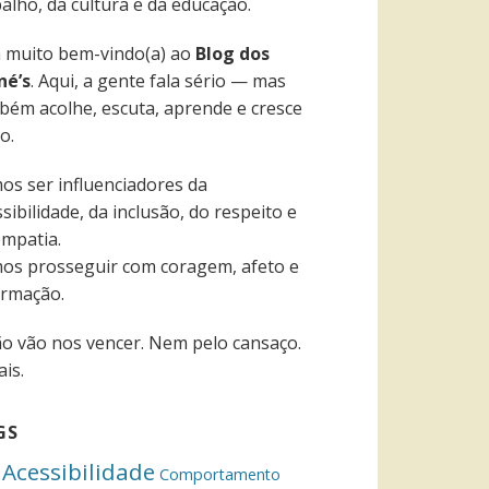
alho, da cultura e da educação.
a muito bem-vindo(a) ao
Blog dos
né’s
. Aqui, a gente fala sério — mas
bém acolhe, escuta, aprende e cresce
o.
os ser influenciadores da
sibilidade, da inclusão, do respeito e
empatia.
os prosseguir com coragem, afeto e
ormação.
ão vão nos vencer. Nem pelo cansaço.
is.
GS
Acessibilidade
Comportamento