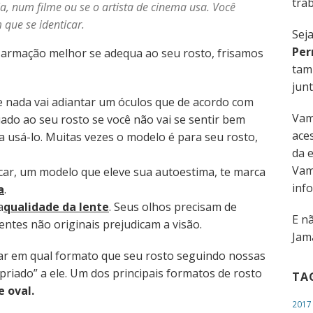
trab
, num filme ou se o artista de cinema usa. Você
 que se identicar.
Sej
Per
 armação melhor se adequa ao seu rosto, frisamos
tam
junt
e nada vai adiantar um óculos que de acordo com
Vam
ado ao seu rosto se você não vai se sentir bem
aces
 usá-lo. Muitas vezes o modelo é para seu rosto,
da 
Vam
car, um modelo que eleve sua autoestima, te marca
inf
a
.
a
qualidade
da lente
. Seus olhos precisam de
E n
entes não originais prejudicam a visão.
Jama
icar em qual formato que seu rosto seguindo nossas
priado” a ele. Um dos principais formatos de rosto
TA
e oval.
2017