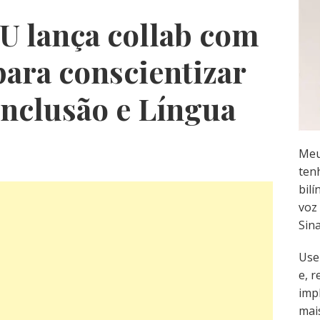
U lança collab com
ara conscientizar
inclusão e Língua
Meu
ten
bilí
voz 
Sin
Use
e, 
imp
mai