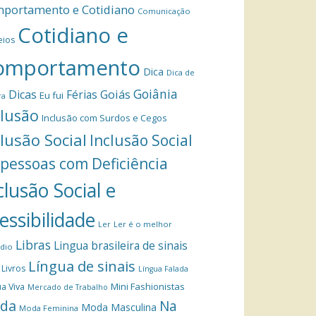
portamento e Cotidiano
Comunicação
Cotidiano e
eios
omportamento
Dica
Dica de
Goiânia
Dicas
Férias
Goiás
Eu fui
ra
clusão
Inclusão com Surdos e Cegos
clusão Social
Inclusão Social
 pessoas com Deficiência
clusão Social e
essibilidade
Ler
Ler é o melhor
Libras
Lingua brasileira de sinais
dio
Língua de sinais
Livros
Língua Falada
Mini Fashionistas
a Viva
Mercado de Trabalho
da
Na
Moda Masculina
Moda Feminina