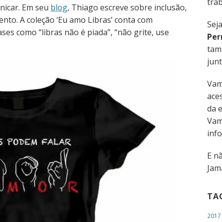
trab
nicar. Em seu
blog
, Thiago escreve sobre inclusão,
ento. A coleção ‘Eu amo Libras’ conta com
Sej
ses como “libras não é piada”, “não grite, use
Per
tam
junt
Vam
aces
da 
Vam
inf
E n
Jama
TA
2017