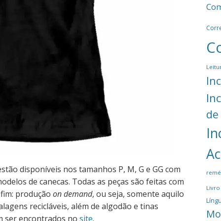
Com
Corr
C
Leitu
In
In
de
In
Ac
estão disponíveis nos tamanhos P, M, G e GG com
remé
modelos de canecas. Todas as peças são feitas com
Livro
 fim: produção
on demand
, ou seja, somente aquilo
Língu
gens recicláveis, além de algodão e tinas
Mo
em ser encontrados no
site
.