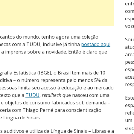
enf
com
esp
voz
o cantos do mundo, tenho agora uma coleção
Sou
necas com a TUDU, inclusive já tinha
postado aqui
atu
a a imprensa sobre a novidade. Então é claro que
área
pes
esp
afia Estatística (IBGE), o Brasil tem mais de 10
ace
uditiva – o número representa pelo menos 5% da
resp
 pessoas limita seu acesso à educação e ao mercado
texto que a
TUDU
,
retailtech
que nasceu com uma
Est
s e objetos de consumo fabricados sob demanda –
esp
rceria com Thiago Perné para conscientização
refl
 e Língua de Sinais.
um 
a ac
auditivos e utiliza da Língua de Sinais – Libras e a