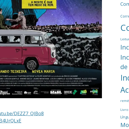
Com
Corr
C
Leitu
In
In
de
In
Ac
remé
Livro
outu.be/DEZZ7_QIBo8
Língu
ILB4UrQLxE
Mo