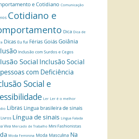
portamento e Cotidiano
Comunicação
Cotidiano e
eios
omportamento
Dica
Dica de
Goiânia
Dicas
Férias
Goiás
Eu fui
ra
clusão
Inclusão com Surdos e Cegos
clusão Social
Inclusão Social
 pessoas com Deficiência
clusão Social e
essibilidade
Ler
Ler é o melhor
Libras
Lingua brasileira de sinais
dio
Língua de sinais
Livros
Língua Falada
Mini Fashionistas
a Viva
Mercado de Trabalho
da
Na
Moda Masculina
Moda Feminina