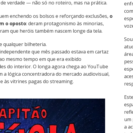
 de verdade — não só no roteiro, mas na prática.
enf
com
uem enchendo os bolsos e reforçando exclusões,
o
esp
am o oposto
: deram protagonismo às minorias,
voz
aram que heróis também nascem longe da tela.
Sou
e qualquer bilheteria.
atu
ndependente que mês passado estava em cartaz
área
s ao mesmo tempo em que era exibido
pes
es do interior. O longa agora chega ao YouTube
esp
 a lógica concentradora do mercado audiovisual,
ace
e às vitrines pagas do streaming.
resp
Est
esp
refl
um 
a ac