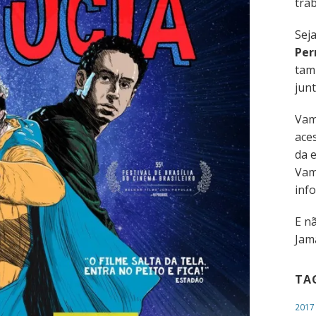
trab
Sej
Per
tam
junt
Vam
aces
da 
Vam
inf
E n
Jama
TA
2017