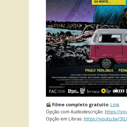
Filme completo gratuito
:
Link
Opção com Audiodescrição:
https://y
Opção em Libras:
https://youtu.be/3