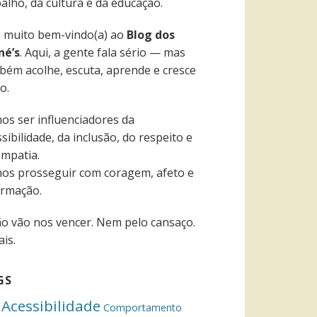
alho, da cultura e da educação.
a muito bem-vindo(a) ao
Blog dos
né’s
. Aqui, a gente fala sério — mas
bém acolhe, escuta, aprende e cresce
o.
os ser influenciadores da
sibilidade, da inclusão, do respeito e
empatia.
os prosseguir com coragem, afeto e
ormação.
ão vão nos vencer. Nem pelo cansaço.
is.
GS
Acessibilidade
Comportamento