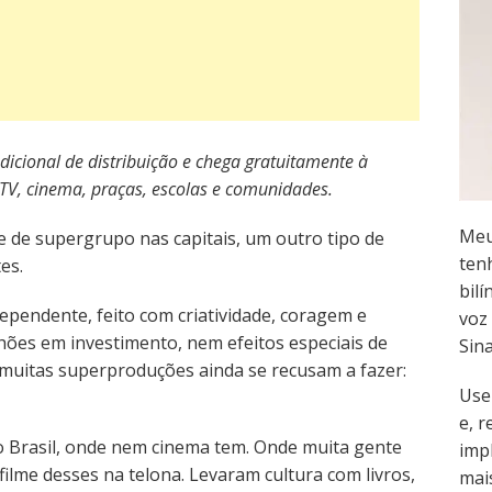
icional de distribuição e chega gratuitamente à
 TV, cinema, praças, escolas e comunidades.
Meu
e de supergrupo nas capitais, um outro tipo de
ten
es.
bilí
dependente, feito com criatividade, coragem e
voz 
hões em investimento, nem efeitos especiais de
Sin
 muitas superproduções ainda se recusam a fazer:
Use
e, 
 do Brasil, onde nem cinema tem. Onde muita gente
imp
 filme desses na telona. Levaram cultura com livros,
mai