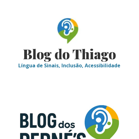
Skip
to
content
Blog do Thiago
Língua de Sinais, Inclusão, Acessibilidade