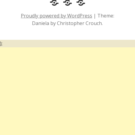
Cotidiano
Inclusão
Diário
e
Social
de
Proudly powered by WordPress
|
Theme:
Comportamento
e
um
Daniela by Christopher Crouch.
Acessibilidade
surdo
);