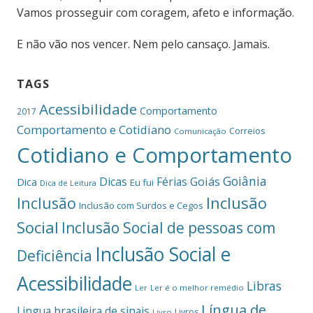
Vamos prosseguir com coragem, afeto e informação.
E não vão nos vencer. Nem pelo cansaço. Jamais.
TAGS
Acessibilidade
Comportamento
2017
Comportamento e Cotidiano
Correios
Comunicação
Cotidiano e Comportamento
Goiânia
Dicas
Férias
Goiás
Dica
Eu fui
Dica de Leitura
Inclusão
Inclusão
Inclusão com Surdos e Cegos
Social
Inclusão Social de pessoas com
Inclusão Social e
Deficiência
Acessibilidade
Libras
Ler
Ler é o melhor remédio
Língua de
Lingua brasileira de sinais
Livros
Livro