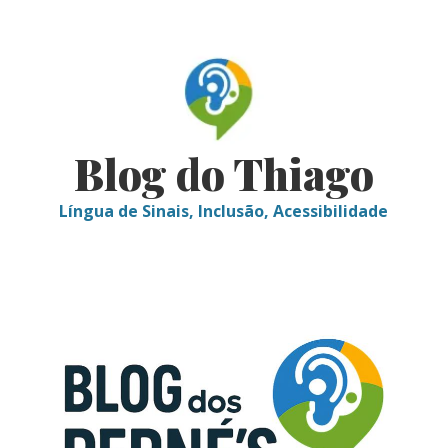
Skip
to
content
Blog do Thiago
Língua de Sinais, Inclusão, Acessibilidade