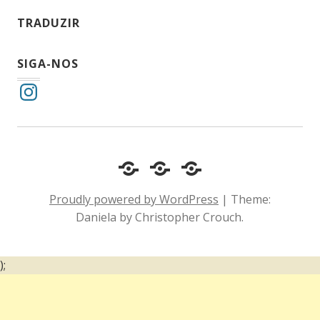
TRADUZIR
SIGA-NOS
Instagram
Cotidiano
Inclusão
Diário
e
Social
de
Proudly powered by WordPress
|
Theme:
Comportamento
e
um
Daniela by Christopher Crouch.
Acessibilidade
surdo
);