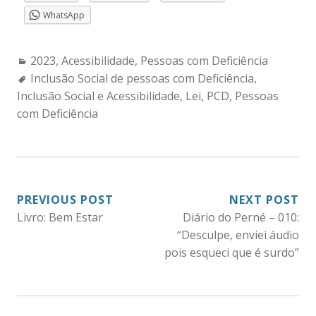
WhatsApp
Categories:
2023
,
Acessibilidade
,
Pessoas com Deficiência
Tags:
Inclusão Social de pessoas com Deficiência
,
Inclusão Social e Acessibilidade
,
Lei
,
PCD
,
Pessoas
com Deficiência
NAVEGAÇÃO
PREVIOUS POST
NEXT POST
Livro: Bem Estar
Diário do Perné – 010:
DE
“Desculpe, enviei áudio
POST
pois esqueci que é surdo”