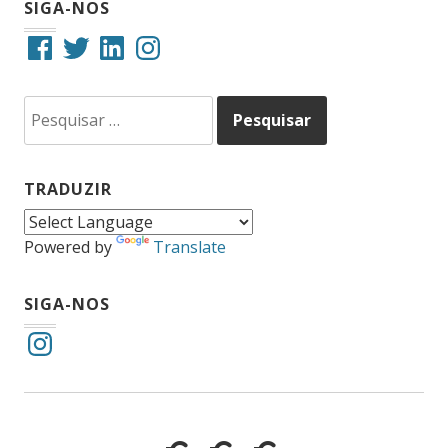
SIGA-NOS
Facebook
Twitter
LinkedIn
Instagram
Pesquisar
por:
TRADUZIR
Powered by
Translate
SIGA-NOS
Instagram
Cotidiano
Inclusão
Diário