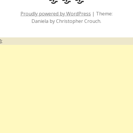
e
Social
de
Proudly powered by WordPress
|
Theme:
Comportamento
e
um
Daniela by Christopher Crouch.
Acessibilidade
surdo
);