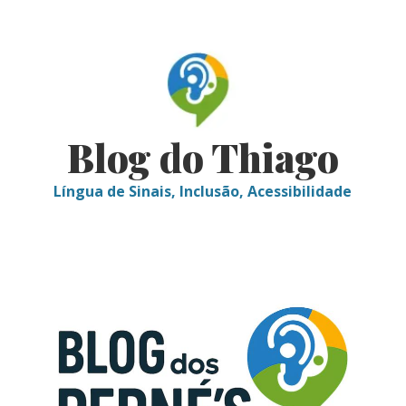
Skip
to
content
Blog do Thiago
Língua de Sinais, Inclusão, Acessibilidade