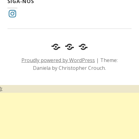
SIGA-NOS
Instagram
Cotidiano
Inclusão
Diário
e
Social
de
Proudly powered by WordPress
|
Theme:
Comportamento
e
um
Daniela by Christopher Crouch.
Acessibilidade
surdo
);