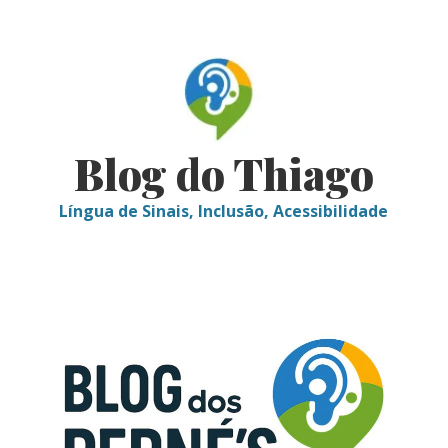
Skip
to
content
Blog do Thiago
Língua de Sinais, Inclusão, Acessibilidade