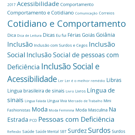
Acessibilidade
Comportamento
2017
Comportamento e Cotidiano
Correios
Comunicação
Cotidiano e Comportamento
Goiânia
Dicas
Férias
Goiás
Dica
Eu fui
Dica de Leitura
Inclusão
Inclusão
Inclusão com Surdos e Cegos
Social
Inclusão Social de pessoas com
Inclusão Social e
Deficiência
Acessibilidade
Libras
Ler
Ler é o melhor remédio
Língua de
Lingua brasileira de sinais
Livros
Livro
sinais
Mini
Língua Viva
Língua Falada
Mercado de Trabalho
Moda
Na
Moda Masculina
Fashionistas
Moda Feminina
Pessoas com Deficiência
Estrada
PCD
Surdos
Surdez
Surdos
Saúde
Saúde Mental
SBT
Reflexão