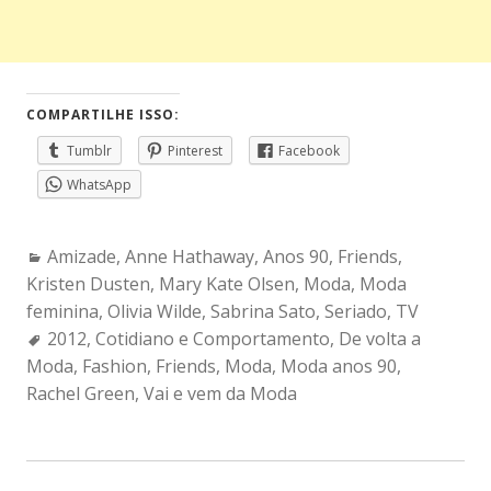
COMPARTILHE ISSO:
Tumblr
Pinterest
Facebook
WhatsApp
Categories:
Amizade
,
Anne Hathaway
,
Anos 90
,
Friends
,
Kristen Dusten
,
Mary Kate Olsen
,
Moda
,
Moda
feminina
,
Olivia Wilde
,
Sabrina Sato
,
Seriado
,
TV
Tags:
2012
,
Cotidiano e Comportamento
,
De volta a
Moda
,
Fashion
,
Friends
,
Moda
,
Moda anos 90
,
Rachel Green
,
Vai e vem da Moda